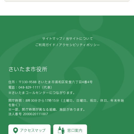
フッターです。
サイトマップ
当サイトについて
ご利用ガイド
アクセシビリティポリシー
さいたま市役所
住所：〒330-9588 さいたま市浦和区常盤六丁目4番4号
電話：048-829-1111（代表）
※さいたまコールセンターにつながります。
開庁時間：8時30分から17時15分（土曜日、日曜日、祝日、休日、年末年始
を除く）
※一部、開庁時間が異なる組織、施設があります。
法人番号 2000020111007
アクセスマップ
窓口案内