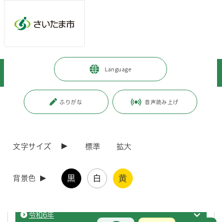
ページの本文です。
メインメニューへ移動
フッターへ移動します
メインメニューをスキップして本文へ移動
トップページ
>
市政情報
>
政策・財政
>
市政について
>
Language
市議会定例会・臨時会 市長提出議案
ページ番号：J005850
ふりがな
音声読み上げ
市議会定例会・臨時会 市長提出議案
文字サイズ
標準
拡大
令和8年
市議会
黒
白
黄
背景色
令和7年
市議会
令和6年
市議会
お問合せ
メインメニューです。