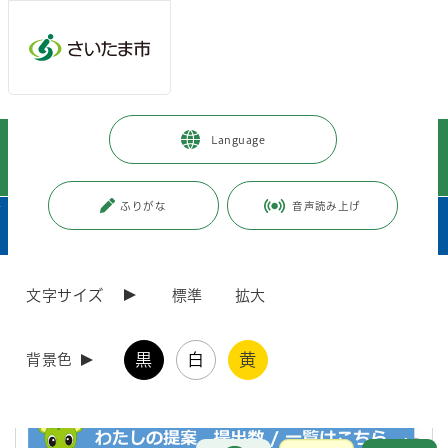
メインメニューへ移動
フッターへ移動します
メインメニューをスキップして本文へ移動
トップページ
>
市政情報
>
市長の部屋
>
プロフィール・施策など
>
Language
市長への提案
>
統計・制度要綱
>
「わたしの提案」提出数（令和5年9月から）
ふりがな
音声読み上げ
ページの本文です。
サブメニューです。
更新日付：2026年8月4日 / ページ番号：C098984
文字サイズ
標準
拡大
「わたしの提案」提出数（令和5年9月から）
黒
白
黄
背景色
前月までに受け付けた「わたしの提案」の件数は以下のとおりです。
お問合せ
メインメニューです。