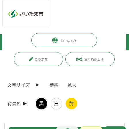
メインメニューへ移動
フッターへ移動します
メインメニューをスキップして本文へ移動
トップページ
>
事業者向けの情報
>
まちづくり・交通・建設
>
Language
公共工事
>
公共建築工事関係
>
業務委託
ページの本文です。
更新日付：2026年3月18日 / ページ番号：C073016
ふりがな
音声読み上げ
業務委託
文字サイズ
標準
拡大
設計業務・工事監理業務等に関する仕様書・様式等を掲載しています。
「さいたま市工事監理業務委託共通仕様書」を改定しました。（令
黒
白
黄
背景色
和8年4月1日適用）
「業務委託様式」を改定しました。（令和8年4月1日適用）
お問合せ
メインメニューです。