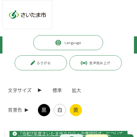
ページの本文です。
メインメニューへ移動
フッターへ移動します
メインメニューをスキップして本文へ移動
トップページ
>
事業者向けの情報
>
環境・産業・企業立地
>
Language
産業支援
>
ＳＤＧｓ企業認証制度
ページ番号：J005909
ふりがな
音声読み上げ
ＳＤＧｓ企業認証制度
文字サイズ
標準
拡大
ＳＤＧｓ達成に向けた取組を推進する市内企業を認証し、支援していま
す。
黒
白
黄
背景色
さいたま市ＳＤＧｓ認証企業ＰＲ動画
「令和7年度さいたま市ＳＤＧｓ企業認証式」について
お問合せ
メインメニューです。