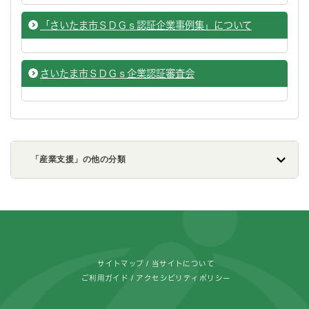
「さいたま市ＳＤＧｓ認証企業事例集」について
さいたま市ＳＤＧｓ企業認証審査会
「産業支援」の他の分類
フッターです。
サイトマップ
当サイトについて
ご利用ガイド
アクセシビリティポリシー