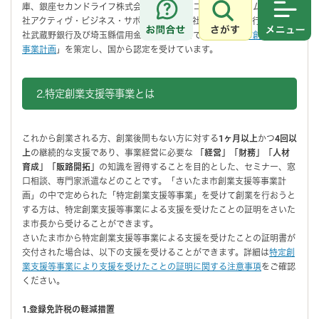
庫、銀座セカンドライフ株式会社、株式会社コミュニティコム、株式会
社アクティヴ・ビジネス・サポート、株式会社埼玉りそな銀行、株式会
さがす
メニュ
社武蔵野銀行及び埼玉縣信用金庫の協力を得て「
さいたま市創業支援等
事業計画
」を策定し、国から認定を受けています。
2.特定創業支援等事業とは
これから創業される方、創業後間もない方に対する
1ヶ月以上
かつ
4回以
上
の継続的な支援であり、事業経営に必要な
「経営」「財務」「人材
育成」「販路開拓」
の知識を習得することを目的とした、セミナー、窓
口相談、専門家派遣などのことです。「さいたま市創業支援等事業計
画」の中で定められた「特定創業支援等事業」を受けて創業を行おうと
する方は、特定創業支援等事業による支援を受けたことの証明をさいた
ま市長から受けることができます。
さいたま市から特定創業支援等事業による支援を受けたことの証明書が
交付された場合は、以下の支援を受けることができます。詳細は
特定創
業支援等事業により支援を受けたことの証明に関する注意事項
をご確認
ください。
1.登録免許税の軽減措置