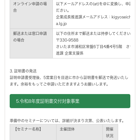
オンライン申請の場
以下メールアドレスの(at)を＠に変換し、申請書
合
ださい。
企業成長推進課メールアドレス：kigyoseicho-suishin(
a.lg.jp
郵送または窓口申請
以下の住所まで郵送または持参してください。
の場合
〒330-9588
さいたま市浦和区常盤6丁目4番4号5階 さいた
進課 企業支援係
3.
証明書の発送
証明申請書受理後、5営業日を目途に市から証明書を郵送で発送いたし
ます。余裕をもってご申請いただきますようお願いします。
5.令和8年度証明書交付対象事業
準備中のセミナーについては、詳細が決まり次第、公表いたします。
【セミナー名称】
主催団体
開催
状況