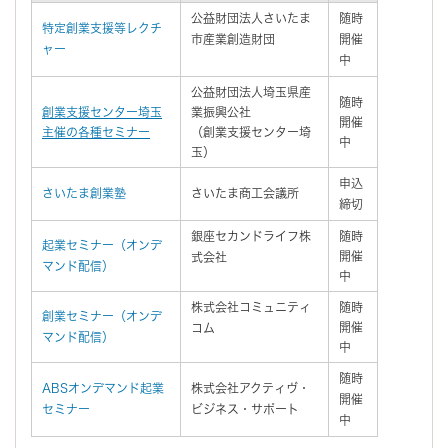
公益財団法人さいたま
随時
特定創業支援等レクチ
市産業創造財団
開催
ャー
中
公益財団法人埼玉県産
随時
創業支援センター埼玉
業振興公社
開催
主催の各種セミナー
（創業支援センター埼
中
玉）
申込
さいたま創業塾
さいたま商工会議所
締切
銀座セカンドライフ株
随時
起業セミナー（オンデ
開催
式会社
マンド配信）
中
株式会社コミュニティ
随時
創業セミナー（オンデ
開催
コム
マンド配信）
中
随時
ABSオンデマンド起業
株式会社アクティヴ・
開催
セミナー
ビジネス・サポート
中