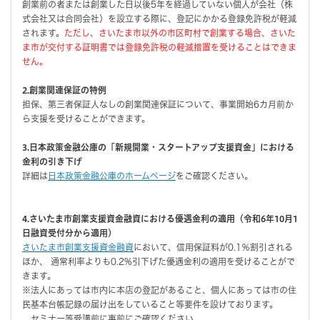
創業前の者または創業した日以後5年を経過していない個人が会社（株
式会社又は合同会社）を設立する際に、登記にかかる登録免許税が軽減
されます。
ただし、さいたま市以外の市区町村で創業する場合、さいた
ま市が交付する証明書では登録免許税の軽減措置を受けることはできま
せん。
2.創業関連保証の特例
担保、第三者保証人なしの創業関連保証について、事業開始6カ月前か
ら支援を受けることができます。
3.日本政策金融公庫の「新規開業・スタートアップ支援資金」における
金利の引き下げ
詳細は
日本政策金融公庫のホームページ
をご確認ください。
4.さいたま市創業支援資金融資における優遇金利の適用（令和6年10月1
日融資受付分から適用）
さいたま市創業支援資金融資
において、信用保証料が0.1％割引される
ほか、 通常利率よりも0.2%引下げた優遇金利の適用を受けることがで
きます。
※法人にあっては市内に本店の登記があること、個人にあっては市の住
民基本台帳記録の届け出をしていること等要件を設けております。
セミナー等受講前に事前にご確認ください。