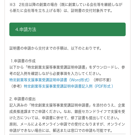
※3 2社目以降の創業の場合（既に創業している会社等を継続しなが
ら新たに会社等を立ち上げる等）は、証明書の交付対象外です。
4.申請方法
証明書の申請から交付までの手順は、以下のとおりです。
1.申請書の作成
以下から「特定創業支援等事業受講証明申請書」をダウンロードし、参
考の記入例を確認しながら必要事項を入力してください。
特定創業等支援事業受講証明申請書（Word形式）
（押印不要）
（参考）
特定創業等支援事業受講証明申請書記入例（PDF形式
）
2. 申請書の提出
記入済みの「特定創業支援等事業受講証明申請書」を添付のうえ、企業
成長推進課までご申請ください。なお、銀座セカンドライフで支援を受
けた方については、申請書に併せて、修了証書も提出してください。
原則、メールによるオンライン申請での受付となりますが、オンライン
申請ができない場合には、郵送または窓口での申請も可能です。