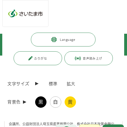
メインメニューへ移動
フッターへ移動します
メインメニューをスキップして本文へ移動
トップページ
>
事業者向けの情報
>
環境・産業・企業立地
>
Language
産業支援
>
創業支援
>
特定創業支援等事業による支援を受けたことの証明申請について
ふりがな
音声読み上げ
ページの本文です。
更新日付：2026年7月31日 / ページ番号：C036985
特定創業支援等事業による支援を受けたことの証
明申請について
文字サイズ
標準
拡大
1.さいたま市創業支援等事業計画とは
黒
白
黄
背景色
さいたま市では、公益財団法人さいたま市産業創造財団、さいたま商工
会議所、公益財団法人埼玉県産業振興公社、株式会社日本政策金融公
お問合せ
メインメニューです。