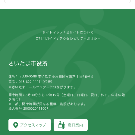
フッターです。
サイトマップ
当サイトについて
ご利用ガイド
アクセシビリティポリシー
さいたま市役所
住所：〒330-9588 さいたま市浦和区常盤六丁目4番4号
電話：048-829-1111（代表）
※さいたまコールセンターにつながります。
開庁時間：8時30分から17時15分（土曜日、日曜日、祝日、休日、年末年始
を除く）
※一部、開庁時間が異なる組織、施設があります。
法人番号 2000020111007
アクセスマップ
窓口案内