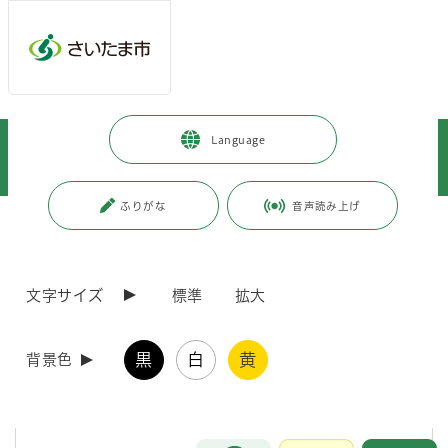
メインメニューへ移動
フッターへ移動します
メインメニューをスキップして本文へ移動
トップページ
>
事業者向けの情報
>
環境・産業・企業立地
>
Language
農業振興に関わる計画・構想
>
さいたま市農業振興地域整備計画について
ふりがな
音声読み上げ
ページの本文です。
更新日付：2026年8月5日 / ページ番号：C131265
さいたま市農業振興地域整備計画について
文字サイズ
標準
拡大
さいたま市農業振興地域整備計画
黒
白
黄
背景色
令和元年6月3日付けで、さいたま市農業振興地域整備計画を変更いた
しました。
お問合せ
メインメニューです。