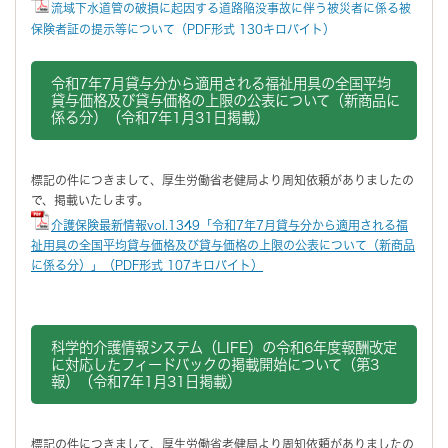
流域下水道管の破損に起因する道路陥没事故に伴う被災者に係る被
保険者証の提示等について（PDF形式 130キロバイト）
令和7年7月貸与分から適用される福祉用具の全国平均
貸与価格及び貸与価格の上限の公表について（新商品に
係る分）（令和7年1月31日掲載）
標記の件につきまして、厚生労働省老健局より周知依頼がありましたの
で、掲載いたします。
介護保険最新情報vol.1349「令和7年7月貸与分から適用される福
祉用具の全国平均貸与価格及び貸与価格の上限の公表について（新商品
に係る分）」（PDF形式 107キロバイト）
科学的介護情報システム（LIFE）の令和6年度報酬改定
に対応したフィードバックの掲載開始について（第3
報）（令和7年1月31日掲載）
標記の件につきまして、厚生労働省老健局より周知依頼がありましたの