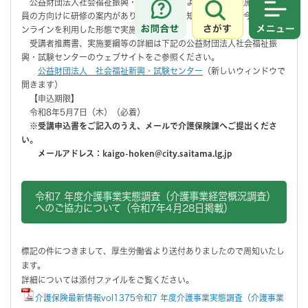
公益財団法人社会福祉振興・試験センターより、社会福祉施設等の職
員の方向けに研修の案内がありましたのでお知らせします。今年度もオ
さがす
メニュ
ンラインを利用した形態で実施されます。
受講者推薦書、実施要綱等の詳細は下記の公益財団法人社会福祉振
興・試験センターのウェブサイトをご参照ください。
公益財団法人 社会福祉新興・試験センター
（新しいウィンドウで
開きます）
【申込期限】
令和8年5月7日（木）（必着）
※受講申込書をご記入のうえ、メールで介護保険課へご提出くださ
い。
メールアドレス：kaigo-hoken@city.saitama.lg.jp
令和7 年度介護事業実態調査（介護事業経営概況調査）
へのご協力について（令和7年4月28日掲載）
標記の件につきまして、厚生労働省より送付ありましたので周知いたし
ます。
詳細については添付ファイルをご覧ください。
介護保険最新情報vol1375令和7 年度介護事業実態調査（介護事業