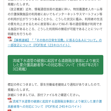
掲載いたします。
（改正概要）近年、情報通信技術の進展に伴い、特別養護老人ホーム等
の介護保険施設の利用者においてもインターネットやスマートフォン等
の利用が広がりつつあることから、こうした状況に鑑み、利用者の生活
の質を向上させるために居室等においてWi-Fi 等の通信環境が利用でき
る施設があるところ、こうした利用料の徴収が可能であることについて
明確化を行うもの
【事務連絡】「「その他の日常生活費」に係るＱ＆Ａについて」の
一部改正について（PDF形式 123キロバイト）
流域下水道管の破損に起因する道路陥没事故により被災
した要介護高齢者等への対応等について（令和7年2月1
3日掲載）
標記の件につきまして、厚生労働省老健局より通知がありましたので、
掲載いたします。
詳細につきましては、添付ファイルをご確認ください。
流域下水道管の破損に起因する道路陥没事故により被災した要介護
高齢者等への対応について（PDF形式 245キロバイト）