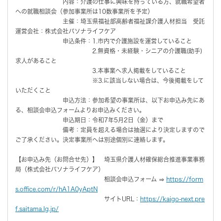
内容：介護の仕事に興味を持っている方、就職希望者
への就職相談会（参加事業所は10数事業所を予定）
主催：埼玉県福祉部高齢者福祉課介護人材担当 受託
運営会社：株式会社パソナライフケア
申込条件：1.市内で介護施設を運営していること
2.無資格・未経験・シニアの介護職(助手)
求人があること
3.本事業へ求人掲載をしていること
※3.に該当しない場合は、今後掲載をして
いただくこと
申込方法：参加希望の事業所は、以下お申込み先にあ
る、相談会申込フォームよりお申込みください。
申込期日：令和7年5月2日（金）まで
備考：定員を超える場合は抽選により決定しますので
ご了承ください。決定事業所へは別途個別に連絡します。
【お申込み先（お問合せ先）】 埼玉県介護人材確保総合推進事業事務
局（株式会社パソナライフケア）
相談会申込フォーム ⇒
https://form
s.office.com/r/hA1A0yAptN
サイトURL：
https://kaigo-next.pre
f.saitama.lg.jp/