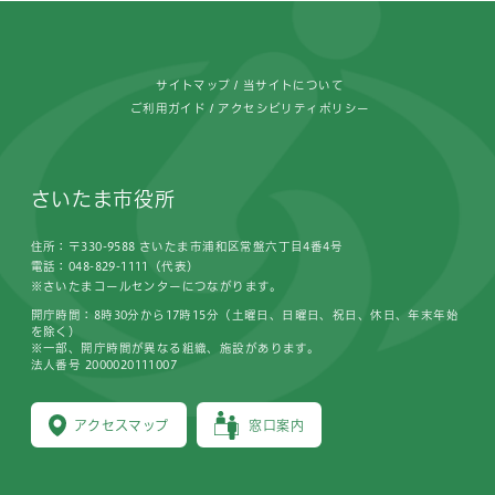
フッターです。
サイトマップ
当サイトについて
ご利用ガイド
アクセシビリティポリシー
さいたま市役所
住所：〒330-9588 さいたま市浦和区常盤六丁目4番4号
電話：048-829-1111（代表）
※さいたまコールセンターにつながります。
開庁時間：8時30分から17時15分（土曜日、日曜日、祝日、休日、年末年始
を除く）
※一部、開庁時間が異なる組織、施設があります。
法人番号 2000020111007
アクセスマップ
窓口案内