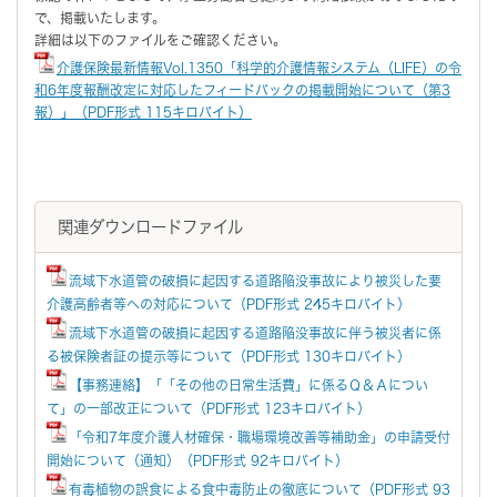
で、掲載いたします。
詳細は以下のファイルをご確認ください。
介護保険最新情報Vol.1350「科学的介護情報システム（LIFE）の令
和6年度報酬改定に対応したフィードバックの掲載開始について（第3
報）」（PDF形式 115キロバイト）
関連ダウンロードファイル
流域下水道管の破損に起因する道路陥没事故により被災した要
介護高齢者等への対応について（PDF形式 245キロバイト）
流域下水道管の破損に起因する道路陥没事故に伴う被災者に係
る被保険者証の提示等について（PDF形式 130キロバイト）
【事務連絡】「「その他の日常生活費」に係るＱ＆Ａについ
て」の一部改正について（PDF形式 123キロバイト）
「令和7年度介護人材確保・職場環境改善等補助金」の申請受付
開始について（通知）（PDF形式 92キロバイト）
有毒植物の誤食による食中毒防止の徹底について（PDF形式 93