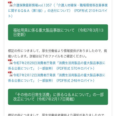
介護保険最新情報vol.1357（「介護人材確保・職場環境等改善事業
に関するＱ＆Ａ（第1版）」の送付について）（PDF形式 210キロバイ
ト）
福祉用具に係る重大製品事故について （令和7年3月13
日更新）
標記の件につきまして、厚生労働省より情報提供がありましたので、掲
載いたします。詳細は以下のファイルをご確認ください。
令和7年2月28日消費者庁発表「消費生活用製品の重大製品事故に
係る公表について」（一部抜粋）（PDF形式 570キロバイト）
令和7年2月12日消費者庁発表「消費生活用製品の重大製品事故に
係る公表について」（一部抜粋）（PDF形式 249キロバイト）
「その他の日常生活費」に係るＱ＆Ａについて」の一部
改正について（令和7年2月17日掲載）
標記の件につきまして、厚生労働省老健局より通知がありましたので、