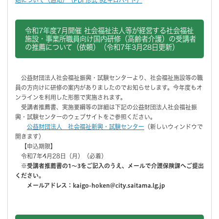
令和7年度7月開催 社会福祉法人等が経営する社会福祉
施設・事業所職員向け国内研修（高齢者介護）の受講者
の推薦について（依頼）（令和7年3月28日更新）
公益財団法人社会福祉振興・試験センターより、社会福祉施設等の職
員の方向けに研修の案内がありましたのでお知らせします。今年度もオ
ンラインを利用した形態で実施されます。
受講者推薦書、実施要綱等の詳細は下記の公益財団法人社会福祉振
興・試験センターのウェブサイトをご参照ください。
公益財団法人 社会福祉新興・試験センター
（新しいウィンドウで
開きます）
【申込期限】
令和7年4月28日（月）（必着）
※受講者推薦書の1～3をご記入のうえ、メールで介護保険課へご提出
ください。
メールアドレス：kaigo-hoken@city.saitama.lg.jp