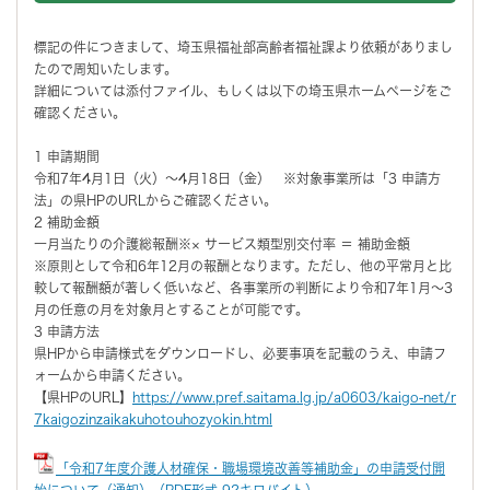
標記の件につきまして、埼玉県福祉部高齢者福祉課より依頼がありまし
たので周知いたします。
詳細については添付ファイル、もしくは以下の埼玉県ホームページをご
確認ください。
1 申請期間
令和7年4月1日（火）～4月18日（金） ※対象事業所は「3 申請方
法」の県HPのURLからご確認ください。
2 補助金額
一月当たりの介護総報酬※× サービス類型別交付率 ＝ 補助金額
※原則として令和6年12月の報酬となります。ただし、他の平常月と比
較して報酬額が著しく低いなど、各事業所の判断により令和7年1月～3
月の任意の月を対象月とすることが可能です。
3 申請方法
県HPから申請様式をダウンロードし、必要事項を記載のうえ、申請フ
ォームから申請ください。
【県HPのURL】
https://www.pref.saitama.lg.jp/a0603/kaigo-net/r
7kaigozinzaikakuhotouhozyokin.html
「令和7年度介護人材確保・職場環境改善等補助金」の申請受付開
始について（通知）（PDF形式 92キロバイト）