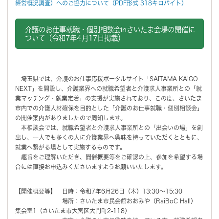
経営概況調査）へのご協力について（PDF形式 318キロバイト）
介護のお仕事就職・個別相談会inさいたま会場の開催に
ついて（令和7年4月17日掲載）
埼玉県では、介護のお仕事応援ポータルサイト「SAITAMA KAIGO
NEXT」を開設し、介護業界への就職希望者と介護求人事業所との「就
業マッチング・就業定着」の支援が実施されており、この度、さいたま
市内での介護人材確保を目的とした「介護のお仕事就職・個別相談会」
の開催案内がありましたので周知します。
本相談会では、就職希望者と介護求人事業所との「出会いの場」を創
出し、一人でも多くの人に介護業界へ興味を持っていただくとともに、
就業へ繋がる場として実施するものです。
趣旨をご理解いただき、開催概要等をご確認の上、参加を希望する場
合には直接お申込みくださいますようお願いいたします。
【開催概要等】 日時：令和7年6月26日（木）13:30～15:30
場所：さいたま市民会館おおみや（RaiBoC Hall）
集会室1（さいたま市大宮区大門町2-118）