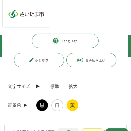
メインメニューへ移動
フッターへ移動します
メインメニューをスキップして本文へ移動
トップページ
>
事業者向けの情報
>
届出・手続き
>
介護保険
>
Language
介護サービス事業者向け情報（共通）
>
介護保険事業者の方へ18（お知らせ）（令和8年3月31日更新）
ふりがな
音声読み上げ
ページの本文です。
更新日付：2026年3月31日 / ページ番号：C119105
介護保険事業者の方へ18（お知らせ）（令和8年3
月31日更新）
文字サイズ
標準
拡大
令和8年度7月開催 社会福祉法人等が経営する社会福祉
黒
白
黄
背景色
施設・事業所職員向け国内研修（高齢者介護）の受講者
の推薦について（依頼）（令和8年3月31日更新）
お問合せ
メインメニューです。