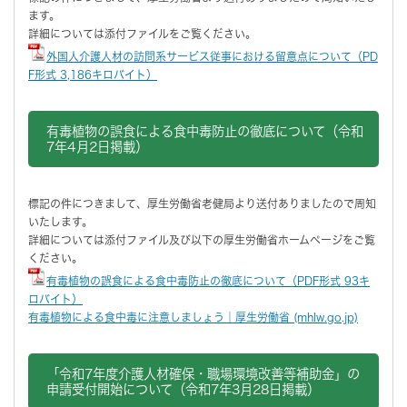
ます。
詳細については添付ファイルをご覧ください。
外国人介護人材の訪問系サービス従事における留意点について（PD
F形式 3,186キロバイト）
有毒植物の誤食による食中毒防止の徹底について（令和
7年4月2日掲載）
標記の件につきまして、厚生労働省老健局より送付ありましたので周知
いたします。
詳細については添付ファイル及び以下の厚生労働省ホームページをご覧
ください。
有毒植物の誤食による食中毒防止の徹底について（PDF形式 93キ
ロバイト）
有毒植物による食中毒に注意しましょう｜厚生労働省 (mhlw.go.jp)
「令和7年度介護人材確保・職場環境改善等補助金」の
申請受付開始について（令和7年3月28日掲載）