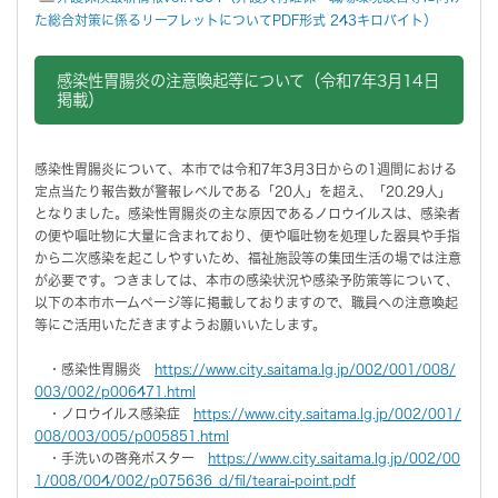
た総合対策に係るリーフレットについてPDF形式 243キロバイト）
感染性胃腸炎の注意喚起等について（令和7年3月14日
掲載）
感染性胃腸炎について、本市では令和7年3月3日からの1週間における
定点当たり報告数が警報レベルである「20人」を超え、「20.29人」
となりました。感染性胃腸炎の主な原因であるノロウイルスは、感染者
の便や嘔吐物に大量に含まれており、便や嘔吐物を処理した器具や手指
から二次感染を起こしやすいため、福祉施設等の集団生活の場では注意
が必要です。つきましては、本市の感染状況や感染予防策等について、
以下の本市ホームページ等に掲載しておりますので、職員への注意喚起
等にご活用いただきますようお願いいたします。
・感染性胃腸炎
https://www.city.saitama.lg.jp/002/001/008/
003/002/p006471.html
・ノロウイルス感染症
https://www.city.saitama.lg.jp/002/001/
008/003/005/p005851.html
・手洗いの啓発ポスター
https://www.city.saitama.lg.jp/002/00
1/008/004/002/p075636_d/fil/tearai-point.pdf