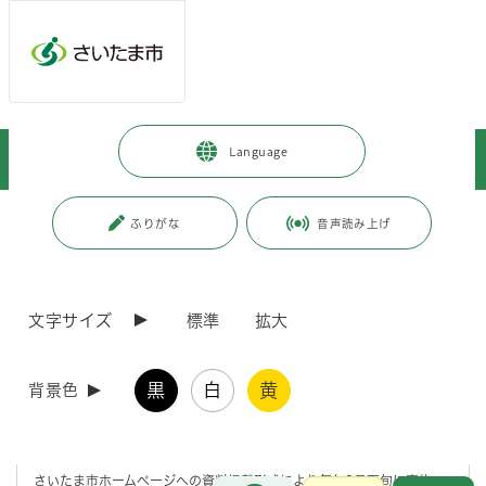
メインメニューへ移動
フッターへ移動します
メインメニューをスキップして本文へ移動
トップページ
>
事業者向けの情報
>
届出・手続き
>
介護保険
>
Language
監査指導
>
介護保険制度の適正な運営に向けて
ページの本文です。
更新日付：2025年6月23日 / ページ番号：C003097
ふりがな
音声読み上げ
介護保険制度の適正な運営に向けて
文字サイズ
標準
拡大
介護保険制度の適正な運営のため、介護保険事業者等に対し、集団指
導、運営指導、業務管理体制確認検査を実施しています。
黒
白
黄
背景色
1 介護保険事業者集団指導について
さいたま市ホームページへの資料掲載形式により毎年9月下旬に実施い
お問合せ
メインメニューです。