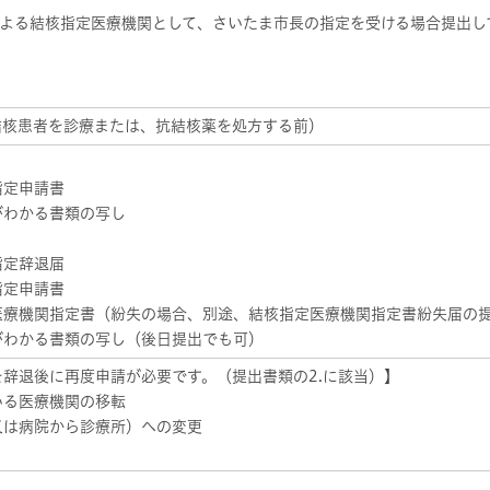
よる結核指定医療機関として、さいたま市長の指定を受ける場合提出し
結核患者を診療または、抗結核薬を処方する前）
指定申請書
がわかる書類の写し
指定辞退届
指定申請書
医療機関指定書（紛失の場合、別途、結核指定医療機関指定書紛失届の
がわかる書類の写し（後日提出でも可）
辞退後に再度申請が必要です。（提出書類の2.に該当）】
いる医療機関の移転
又は病院から診療所）への変更