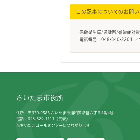
この記事についてのお問い
保健衛生局/保健所/感染症対
電話番号：048-840-2204 フ
フッターです。
さいたま市役所
住所：〒330-9588 さいたま市浦和区常盤六丁目4番4号
電話：048-829-1111（代表）
※さいたまコールセンターにつながります。