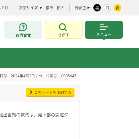
み上げ
文字サイズ
標準
拡大
背景色
黒
白
黄
お問合せ
さがす
メニュー
日付：2024年4月2日 / ページ番号：C005647
このページを印刷する
提出書類の様式は、最下部の関連ダ