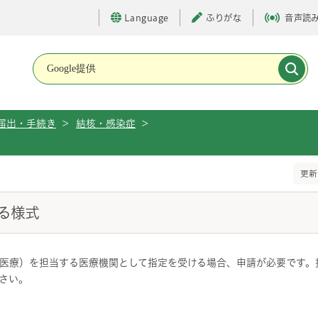
Language
ふりがな
音声読
メインメニューです。
届出・手続き
>
結核・感染症
>
更新
る様式
医療）を担当する医療機関として指定を受ける場合、申請が必要です。
さい。