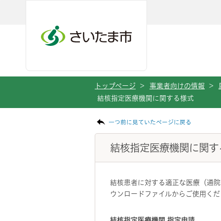
メインメニューへ移動
フッターへ移動します
メインメニューをスキップして本文へ移動
トップページ
>
事業者向けの情報
>
結核指定医療機関に関する様式
ページの本文です。
一つ前に見ていたページに戻る
結核指定医療機関に関す
結核患者に対する適正な医療（通院
ウンロードファイルからご使用くだ
結核指定医療機関 指定申請