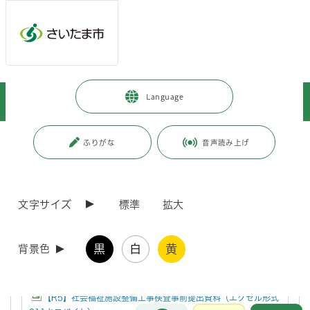
メインメニューへ移動
フッターへ移動します
メインメニューをスキップして本文へ移動
トップページ
>
事業者向けの情報
>
届出・手続き
>
福祉
>
Language
社会福祉施設整備工事検査調書について
ページの本文です。
更新日付：2024年4月1日 / ページ番号：C008439
ふりがな
音声読み上げ
社会福祉施設整備工事検査調書について
文字サイズ
標準
拡大
社会福祉施設整備工事検査を実施するに当たり、次の検査調書を使用し
ています。
黒
白
黄
背景色
関連ダウンロードファイル
【R5】社会福祉施設整備工事検査事前提出資料（エクセル形式
お問合せ
メインメニューです。