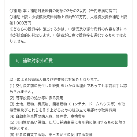
〇補 助 率：補助対象経費の総額の3分の2以内（千円未満切捨て）
〇補助上限：小規模投資枠補助上限額500万円、大規模投資枠補助上限
額1,000万円
※どちらの投資枠に該当するかは、申請書及び添付資料の内容を基に本
市が総合的に判定します。申請者が任意で投資枠を選択するものではあ
りません。
6．補助対象外経費
以下による設備購入費及び経費等は対象外となります。
(1) 交付決定前に発生した経費 ※いかなる理由であっても事前着手は認
められません。
(2) 既存設備の処分等に係る費用
(3) 土地、建物、構築物、簡易建物（コンテナ、ドームハウス等）の取
得費用及びこれらを作り上げるための組み立て用部材の取得費用
(4) 自動車等車両の購入費、修理費、車検費用
(5) 汎用性が高い設備。ただし補助事業に専用的に使用するものに限り
対象とする。
(6) 他者に賃貸する等、第三者が主に使用する設備