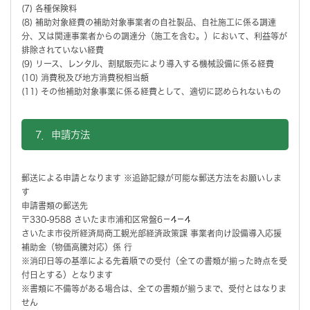
(7) 各種保険料
(8) 補助対象経費の補助対象事業者の自社製品、自社施工に係る調達
分、又は関連事業者からの調達分（施工を含む。）において、利益等が
排除されていない経費
(9) リース、レンタル、割賦販売により導入する機械設備に係る経費
(10) 消費税及び地方消費税相当額
(11) その他補助対象事業に係る経費として、適切に認められないもの
7．申請方法
郵送による申請となります ※追跡記録が可能な郵送方法をお願いしま
す
申請書類の郵送先
〒330-9588 さいたま市浦和区常盤6－4－4
さいたま市役所経済局商工観光部経済政策課 事業者向け設備導入応援
補助金（物価高騰対応）係 行
※消印日等の基準による先着順での受付（全ての書類が揃った時点を受
付日とする）となります
※書類に不備等がある場合は、全ての書類が揃うまで、受付とはなりま
せん