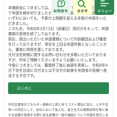
本補助金につきましては、令和8年3月13日（金曜日）をもっ
さがす
メニュ
て申請を締め切りましたが、小規模投資枠・大規模投資枠の
いずれにおいても、予算の上限額を超える多数の申請をいた
だきました。
このため、令和8年3月13日（金曜日）消印分をもって、申請
書類の受理を終了しております。
現在、提出いただいた申請書類について内容確認および審査
を行っておりますが、想定を上回る申請件数となったことか
ら、審査に時間を要しております。
交付決定時期に関するお問い合わせを多数いただいておりま
すが、何卒ご理解くださいますようお願いいたします。
今後につきましては、審査終了後に抽選を実施し、令和8年4
月下旬を目途に交付または不交付の結果を申請者の皆様へ発
送する予定です。
．はじめに
市内企業等がエネルギー価格の上昇に伴うコスト増加に加え、人手不足
等への対応として、自社において省人化、省力化又は業務効率化等に資
する設備を取得する際に係る経費の一部の補助について申請を受付しま