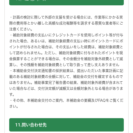
・計画の検討に際して外部の支援を受ける場合には、作業等にかかる実
際の費用等とかい離した高額な成功報酬等を請求する悪質な業者等にご
注意ください。
・補助対象経費の支払いにクレジットカードを使用しポイント等が付与
された場合、あるいは、補助対象経費の支払い時にポイントカードにポ
イントが付与された場合は、その支払いをした経費は、補助対象経費と
して認められません。ただし、補助対象経費に付与されたポイントを現
金換算することができる場合は、その金額分を補助対象外経費として減
算し、その残額を補助対象経費として取り扱って差し支えありません
・本補助金交付決定通知書の採択結果は、提出いただいた事業計画に記
載のある補助対象経費の全額に対して、補助金の交付を確定するもので
はありません。補助事業完了報告書の結果、補助対象外経費が含まれて
いた場合などは、交付決定額が減額又は全額対象外となる場合がありま
す。
・その他、本補助金交付のご案内、本補助金の要綱及びFAQをご覧くだ
さい。
11.問い合わせ先