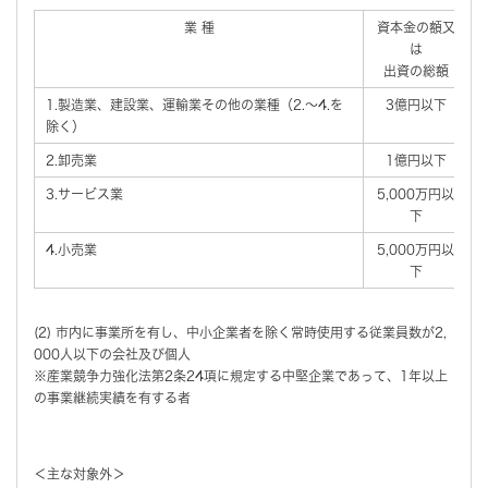
業 種
資本金の額又
は
出資の総額
1.製造業、建設業、運輸業その他の業種（2.～4.を
3億円以下
除く）
2.卸売業
1億円以下
3.サービス業
5,000万円以
下
4.小売業
5,000万円以
下
(2) 市内に事業所を有し、中小企業者を除く常時使用する従業員数が2,
000人以下の会社及び個人
※産業競争力強化法第2条24項に規定する中堅企業であって、1年以上
の事業継続実績を有する者
＜主な対象外＞