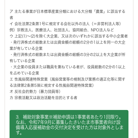
ア 主たる事業が日本標準産業分類における大分類「農業」に該当する
者
イ 会社法第2条第1号に規定する会社以外の法人（＝非営利法人等）
例）宗教法人、医療法人、社団法人、協同組合、NPO法人など
ウ 上記(1)～(2)を除く大企業、又は次のいずれかに該当する中小企業者
・発行済株式の総数または出資金額の総額の2分の1以上を同一の大企
業が有している企業
・発行済株式の総数または出資金額の総額の3分の2以上を大企業が所
有している企業
・大企業の役員または職員を兼ねている者が、役員総数の2分の1以上
を占めている企業
エ 性風俗関連特殊営業（風俗営業等の規制及び業務の適正化等に関す
る法律第2条第5項に規定する性風俗関連特殊営業）
オ 反社会的勢力（暴力団員等）
カ 宗教活動又は政治活動を目的とする者
3．補助
対象事業
※補助申請は1事業者あたり1回限り。
なお、令和7年9月に募集したさいたま市事業者向け設
備導入応援補助金の交付決定を受けた方は対象外としま
す。