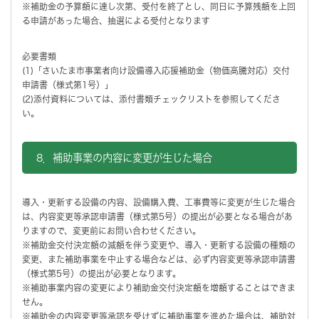
※補助金の予算額に達し次第、受付を終了とし、同日に予算残額を上回
る申請があった場合、抽選による受付となります
必要書類
(1)「さいたま市事業者向け設備導入応援補助金（物価高騰対応）交付
申請書（様式第1号）」
(2)添付資料については、添付書類チェックリストを参照してくださ
い。
8．補助事業の内容に変更が生じた場合
導入・更新する設備の内容、設備購入費、工事費等に変更が生じた場合
は、内容変更等承認申請書（様式第5号）の提出が必要となる場合があ
りますので、変更前にお問い合わせください。
※補助金交付決定額の減額を伴う変更や、導入・更新する設備の種類の
変更、また補助事業を中止する場合などは、必ず内容変更等承認申請書
（様式第5号）の提出が必要となります。
※補助事業内容の変更により補助金交付決定額を増額することはできま
せん。
※補助金の内容変更等承認を受けずに補助事業を進めた場合は、補助対