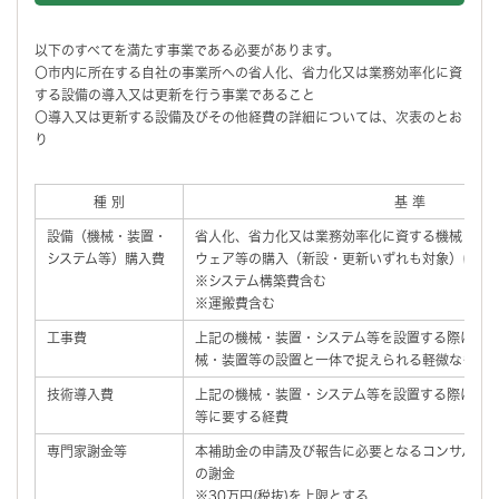
以下のすべてを満たす事業である必要があります。
〇市内に所在する自社の事業所への省人化、省力化又は業務効率化に資
する設備の導入又は更新を行う事業であること
〇導入又は更新する設備及びその他経費の詳細については、次表のとお
り
種 別
基 準
設備（機械・装置・
省人化、省力化又は業務効率化に資する機械・装
システム等）購入費
ウェア等の購入（新設・更新いずれも対象）に要
※システム構築費含む
※運搬費含む
工事費
上記の機械・装置・システム等を設置する際に発
械・装置等の設置と一体で捉えられる軽微なもの
技術導入費
上記の機械・装置・システム等を設置する際に必
等に要する経費
専門家謝金等
本補助金の申請及び報告に必要となるコンサルテ
の謝金
※30万円(税抜)を上限とする