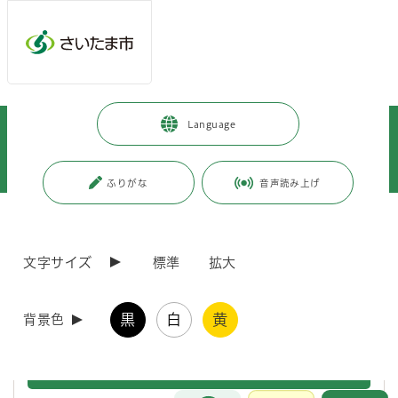
メインメニューへ移動
フッターへ移動します
メインメニューをスキップして本文へ移動
トップページ
>
事業者向けの情報
>
届出・手続き
>
Language
助成金・補助金
>
（申請書類の受理は終了しました）「第2回さいたま市事業者向け設備導入
応援補助金（物価高騰対応）」について
ふりがな
音声読み上げ
ページの本文です。
更新日付：2026年4月14日 / ページ番号：C128354
（申請書類の受理は終了しました）「第2回さいた
文字サイズ
標準
拡大
ま市事業者向け設備導入応援補助金（物価高騰対
応）」について
黒
白
黄
背景色
（重要なお知らせ）予算が上限額に達したため、本補助
金の申請書類の受理を終了しました。
お問合せ
メインメニューです。