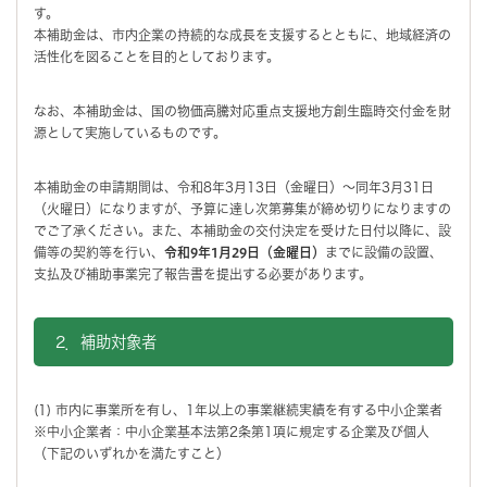
す。
本補助金は、市内企業の持続的な成長を支援するとともに、地域経済の
活性化を図ることを目的としております。
なお、本補助金は、国の物価高騰対応重点支援地方創生臨時交付金を財
源として実施しているものです。
本補助金の申請期間は、令和8年3月13日（金曜日）～同年3月31日
（火曜日）になりますが、予算に達し次第募集が締め切りになりますの
でご了承ください。また、本補助金の交付決定を受けた日付以降に、設
備等の契約等を行い、
令和9年1月29日（金曜日）
までに設備の設置、
支払及び補助事業完了報告書を提出する必要があります。
2．補助対象者
(1) 市内に事業所を有し、1年以上の事業継続実績を有する中小企業者
※中小企業者：中小企業基本法第2条第1項に規定する企業及び個人
（下記のいずれかを満たすこと）