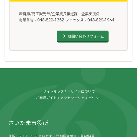
経済局/商工観光部/企業成長推進課 企業支援係
電話番号：048-829-1362 ファックス：048-829-1944
お問い合わせフォーム
フッターです。
サイトマップ
当サイトについて
ご利用ガイド
アクセシビリティポリシー
さいたま市役所
住所：〒330-9588 さいたま市浦和区常盤六丁目4番4号