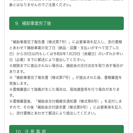
象とはなりませんのでご注意ください。
9．補助事業完了後
「補助事業完了報告書（様式第7号）」に必要事項を記入し、添付書類
とあわせて補助事業の完了日（納品・設置・支払いがすべて完了した
日）から30日以内もしくは令和9年1月29日（金曜日）のいずれか早い
日（必着）までに
郵送
により提出してください。
※期限までに提出されない場合は、補助金の交付決定を取り消す場合が
あります。
※「補助事業完了報告書（様式第7号）」が提出された後、書類審査を
実施します。
※書類審査にて疑義が生じた場合は、現地調査等を行う場合がありま
す。
※書類審査後、「補助金交付額確定通知書（様式第8号）」を送付しま
すので、その後「補助金交付請求書（様式第9号）」に必要事項を記入
し、添付書類とあわせて
郵送
により提出してください。
10．注 意 事 項