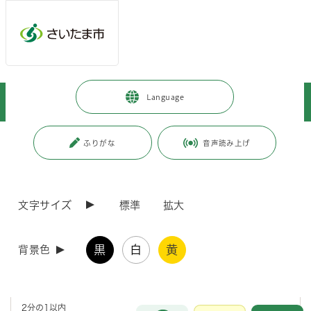
メインメニューへ移動
フッターへ移動します
メインメニューをスキップして本文へ移動
トップページ
>
事業者向けの情報
>
届出・手続き
>
Language
助成金・補助金
>
さいたま市商店街照明施設等維持管理事業
ページの本文です。
更新日付：2026年5月29日 / ページ番号：C013541
ふりがな
音声読み上げ
さいたま市商店街照明施設等維持管理事業
文字サイズ
標準
拡大
さいたま市では、照明施設等の維持管理を行う商店会に対して、予算の
範囲内で補助を行っています。
黒
白
黄
背景色
補助率
2分の1以内
お問合せ
メインメニューです。