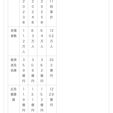
2
2
2
11
0
0
0
回
2
2
2
累
3
4
5
計
年
年
年
来場
1
8.
9.
12
者数
1.
3
4
0.2
2
万
万
万
万
人
人
人
人
経済
3
3
3
33
波及
5.
0.
9.
2
効果
9
8
2
億
億
億
億
円
円
円
円
広告
1
1
1
12
換算
1.
3.
5.
2.9
値
9
1
2
億
億
億
億
円
円
円
円