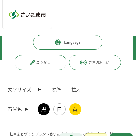
メインメニューへ移動
フッターへ移動します
メインメニューをスキップして本文へ移動
トップページ
>
観光・スポーツ・文化
>
スポーツ・公園・余暇
>
Language
ツール・ド・フランスさいたまクリテリウム
>
2026ツール・ド・フランスさいたまクリテリウムが開催されます
ふりがな
音声読み上げ
ページの本文です。
更新日付：2026年6月11日 / ページ番号：C131340
2026ツール・ド・フランスさいたまクリテリウム
が開催されます
文字サイズ
標準
拡大
今年も、11月15日（日曜日）に、「ツール・ド・フランスさいたまク
黒
白
黄
背景色
リテリウム」がさいたま新都心駅周辺で開催されます。
今大会は、GMOアリーナさいたまの改修工事に伴い、メイン会場やコ
ースが変更となります。
また、さいたまの「食」をPRする「さいたまるしぇ」と「さいたま自
転車まちづくりプラン～さいたまはーと～」の推進に向けた「サイクル
お問合せ
メインメニューです。