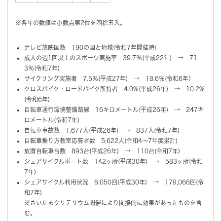
※各年の数値は小数点第2位を四捨五入。
テレビ放映国数 190の国と地域(令和7年開催時)
成人の週1回以上のスポーツ実施率 39.7％(平成22年) → 71.
3％(令和7年)
サイクリング実施者 7.5％(平成27年) → 18.6％(令和6年）
クロスバイク・ロードバイク所持者 4.0%(平成26年) → 10.2%
(令和6年)
自転車通行環境整備路線 16キロメートル(平成26年) → 247キ
ロメートル(令和7年)
自転車事故数 1,677人(平成26年) → 837人(令和7年)
自転車乗り方教室応募者数 5,622人(令和4～7年度累計)
放置自転車台数 893台(平成26年) → 110台(令和7年)
シェアサイクルポート数 142ヶ所(平成30年) → 583ヶ所(令和
7年)
シェアサイクル利用状況 6,050回(平成30年) → 179,066回(令
和7年)
※さいたまクリテリウム開催により間接的に効果があったものを含
む。