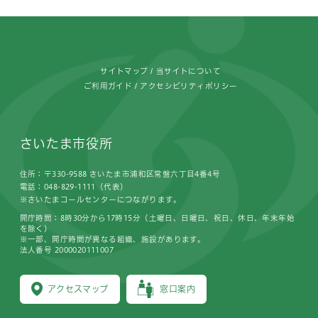
フッターです。
サイトマップ
当サイトについて
ご利用ガイド
アクセシビリティポリシー
さいたま市役所
住所：〒330-9588 さいたま市浦和区常盤六丁目4番4号
電話：048-829-1111（代表）
※さいたまコールセンターにつながります。
開庁時間：8時30分から17時15分（土曜日、日曜日、祝日、休日、年末年始
を除く）
※一部、開庁時間が異なる組織、施設があります。
法人番号 2000020111007
アクセスマップ
窓口案内