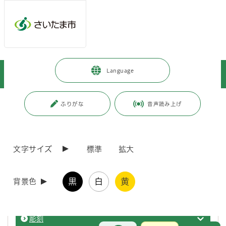
ページの本文です。
メインメニューへ移動
フッターへ移動します
メインメニューをスキップして本文へ移動
トップページ
>
観光・スポーツ・文化
>
文化・芸術
>
文化財
>
Language
指定文化財の紹介
>
有形文化財
ページ番号：J003152
ふりがな
音声読み上げ
有形文化財
文字サイズ
標準
拡大
建造物
建造物
黒
白
黄
背景色
絵画
絵画の
彫刻
彫刻の
お問合せ
メインメニューです。