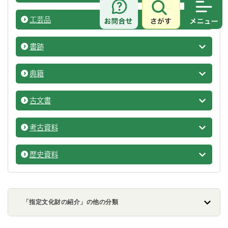
さがす
メニュ
工芸品
工芸品
書跡
書跡の
典籍
典籍の
古文書
古文書
考古資料
考古資
歴史資料
歴史資
「指定文化財の紹介」の他の分類