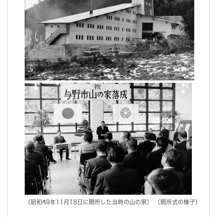
（昭和49年11月18日に開所した当時の山の家） （開所式の様子）