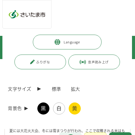
メインメニューへ移動
フッターへ移動します
メインメニューをスキップして本文へ移動
トップページ
>
観光・スポーツ・文化
>
文化・芸術
>
Language
文化・芸術施設
>
博物館
>
与野郷土資料館
>
与野郷土資料館 展示Web解説
>
与野郷土資料館展示web解説（その10）
ふりがな
音声読み上げ
ページの本文です。
更新日付：2024年2月21日 / ページ番号：C074184
与野郷土資料館展示web解説（その10）
文字サイズ
標準
拡大
記憶の中の風景3. 「六日町山の家の記憶」
黒
白
黄
背景色
新潟県の旧六日町（平成16年の合併以降は南魚沼市）は豊かな自然と
美味しい食べ物に恵まれた町です。
夏には大花火大会、冬には雪まつりが行われ、ここで収穫される米はも
お問合せ
メインメニューです。