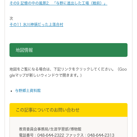
その9 記憶の中の風景2．「与野に進出した工場（戦前）」
次
その11 氷川神領だった上落合村
地図情報をスキップする。
地図情報
地図をご覧になる場合は、下記リンクをクリックしてください。（Goo
gleマップが新しいウィンドウで開きます。)
与野郷土資料館
この記事についてのお問い合わせ
教育委員会事務局/生涯学習部/博物館
電話番号：048-644-2322 ファックス：048-644-2313