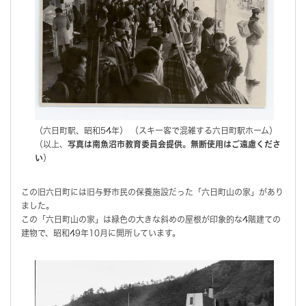
（六日町駅、昭和54年） （スキー客で混雑する六日町駅ホーム）
（以上、
写真は南魚沼市教育委員会提供。無断使用はご遠慮くださ
い
）
この旧六日町には旧与野市民の保養施設だった「六日町山の家」があり
ました。
この「六日町山の家」は緑色の大きな斜めの屋根が印象的な4階建ての
建物で、昭和49年10月に開所しています。