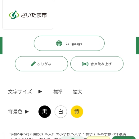
メインメニューへ移動
フッターへ移動します
メインメニューをスキップして本文へ移動
トップページ
>
子育て・教育
>
教育
>
小・中学校への入学・通学
>
Language
大和田小学校新入学・転学児童保護者説明会のご案内について
ページの本文です。
更新日付：2026年3月18日 / ページ番号：C126503
ふりがな
音声読み上げ
大和田小学校新入学・転学児童保護者説明会のご
案内について
文字サイズ
標準
拡大
※令和8年3月18日更新※
大和田小学校の4月当初の予定
を掲載しまし
た。
黒
白
黄
背景色
※令和8年3月18日更新※
説明会及びフォームからの質問に対する回答
を更新しました。
令和8年4月に開校する大和田小学校へ入学・転学するお子様の保護者
お問合せ
メインメニューです。