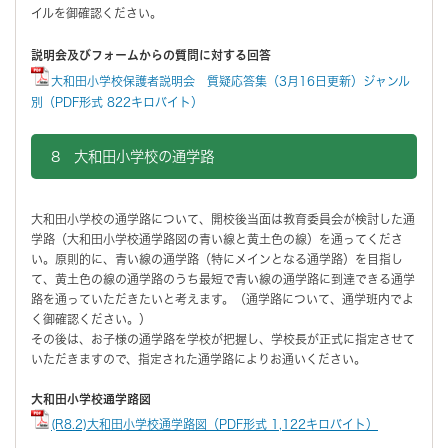
イルを御確認ください。
説明会及びフォームからの質問に対する回答
大和田小学校保護者説明会 質疑応答集（3月16日更新）ジャンル
別（PDF形式 822キロバイト）
8 大和田小学校の通学路
大和田小学校の通学路について、開校後当面は教育委員会が検討した通
学路（大和田小学校通学路図の青い線と黄土色の線）を通ってくださ
い。原則的に、青い線の通学路（特にメインとなる通学路）を目指し
て、黄土色の線の通学路のうち最短で青い線の通学路に到達できる通学
路を通っていただきたいと考えます。（通学路について、通学班内でよ
く御確認ください。）
その後は、お子様の通学路を学校が把握し、学校長が正式に指定させて
いただきますので、指定された通学路によりお通いください。
大和田小学校通学路図
(R8.2)大和田小学校通学路図（PDF形式 1,122キロバイト）