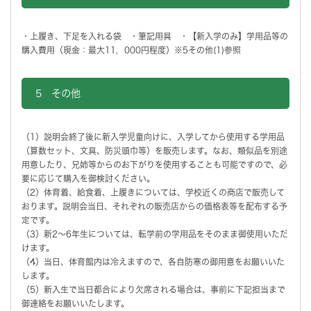
・上履き、下足を入れる袋 ・筆記用具 ・【新入学のみ】学用品等の
購入費用（現金：最大11，000円程度）※5その他(1)参照
5 その他
（1）説明会終了後に新入学児童向けに、入学してから使用する学用品
（算数セット、文具、防災頭巾等）を販売します。なお、類似品を別途
用意したり、兄姉等からのお下がりを使用することも可能ですので、必
要に応じて購入を御検討ください。
（2）体育着、給食着、上履きについては、学校近くの商店で販売して
おります。説明会当日、それぞれの販売店からの価格表等を配布する予
定です。
（3）新2～6年生については、転学前の学用品をそのまま御使用いただ
けます。
（4）当日、体育館内は冷えますので、各自防寒の御用意をお願いいた
します。
（5）新入生で当日都合により欠席される場合は、事前に下記担当まで
御連絡をお願いいたします。