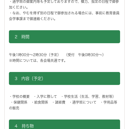
・通学班の御案内等も予定しておりますので、極力、指定の日程で御参
加ください。
・なお、やむを得ず別の日程で御参加される場合には、事前に教育委員
会学事課まで御連絡ください。
2 時間
午後1時00分～2時30分（予定） （受付 午後0時30分～）
※時間については、各会場共通です。
3 内容（予定）
・学校の概要 ・入学に際して ・学校生活（生活、学習、教材等）
・保健関係 ・給食関係 ・諸経費 ・通学班について ・学用品等
の販売
4 持ち物