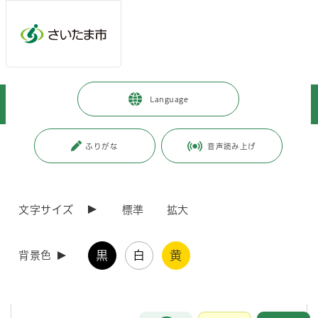
メインメニューへ移動
フッターへ移動します
メインメニューをスキップして本文へ移動
トップページ
>
子育て・教育
>
教育
>
お知らせ
>
Language
いじめ問題救済相談室を開設します
ページの本文です。
更新日付：2026年7月1日 / ページ番号：C129878
ふりがな
音声読み上げ
いじめ問題救済相談室を開設します
文字サイズ
標準
拡大
いじめの相談を受け、解決に向けた支援を行うための相談室を開設しま
す。
ひとりで悩まず、まずは相談室に電話やメールで相談してください。
黒
白
黄
背景色
相談員やいじめ問題救済委員会が、子どもにとって最もよい解決方法を
一緒に考え、解決に向けた支援等を行います。
お問合せ
メインメニューです。