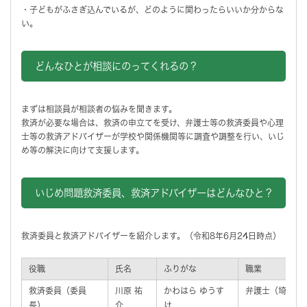
・子どもがふさぎ込んでいるが、どのように関わったらいいか分からな
い。
どんなひとが相談にのってくれるの？
まずは相談員が相談者の悩みを聞きます。
救済が必要な場合は、救済の申立てを受け、弁護士等の救済委員や心理
士等の救済アドバイザーが学校や関係機関等に調査や調整を行い、いじ
め等の解決に向けて支援します。
いじめ問題救済委員、救済アドバイザーはどんなひと？
救済委員と救済アドバイザーを紹介します。（令和8年6月24日時点）
役職
氏名
ふりがな
職業
救済委員（委員
川原 祐
かわはら ゆうす
弁護士（埼玉弁
長）
介
け