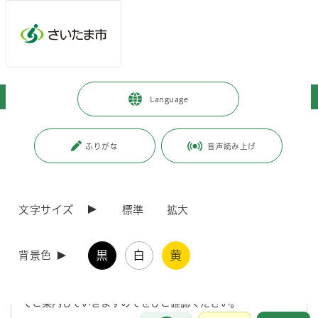
メインメニューへ移動
フッターへ移動します
メインメニューをスキップして本文へ移動
トップページ
>
子育て・教育
>
教育
>
食育
>
収穫体験
Language
ページの本文です。
更新日付：2026年6月11日 / ページ番号：C087046
ふりがな
音声読み上げ
収穫体験
概要
文字サイズ
標準
拡大
見沼グリーンセンターで、市民の方を対象にした収穫体験を
黒
白
黄
背景色
行います！
募集については、このページや農業政策部X（旧Twitter）に
てご案内していきますのでぜひご確認ください。
お問合せ
メインメニューです。