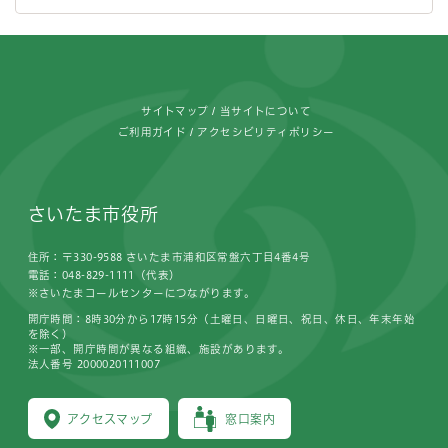
フッターです。
サイトマップ
当サイトについて
ご利用ガイド
アクセシビリティポリシー
さいたま市役所
住所：〒330-9588 さいたま市浦和区常盤六丁目4番4号
電話：048-829-1111（代表）
※さいたまコールセンターにつながります。
開庁時間：8時30分から17時15分（土曜日、日曜日、祝日、休日、年末年始
を除く）
※一部、開庁時間が異なる組織、施設があります。
法人番号 2000020111007
アクセスマップ
窓口案内