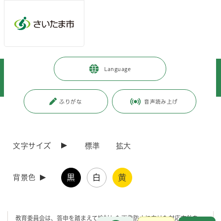
メインメニューへ移動
フッターへ移動します
メインメニューをスキップして本文へ移動
トップページ
>
子育て・教育
>
教育
>
主な事業
>
Language
さいたま市いじめ問題再調査委員会からの答申を踏まえた再発防止に向けた
対応の方針について
ふりがな
音声読み上げ
ページの本文です。
更新日付：2026年1月20日 / ページ番号：C126753
さいたま市いじめ問題再調査委員会からの答申を
踏まえた再発防止に向けた対応の方針について
文字サイズ
標準
拡大
さいたま市立小学校において令和3年度に発生したいじめの重大事態に
黒
白
黄
背景色
該当する事案について、いじめ防止対策推進法(以下「法」という。)第
30条第2項の規定に基づき、法第28条第1項の規定による調査の結果を
調査審議するため、令和6年4月18日にさいたま市いじめ問題再調査委
員会に諮問し、令和7年12月22日にさいたま市長へ答申されました。
教育委員会は、答申を踏まえて検討した再発防止に向けた対応方針を、
お問合せ
メインメニューです。