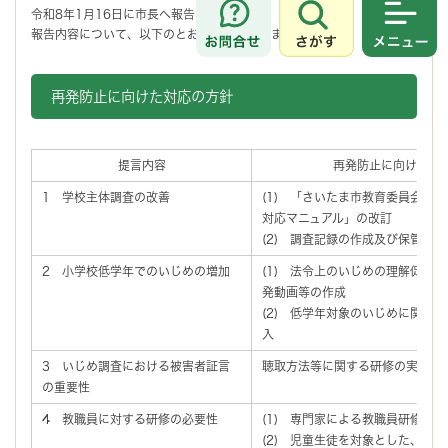
令和8年1月16日に市長へ報告しました。
さがす
メニュ
報告内容について、以下のとおりお知らせします。
再発防止に向けた対応の方針
提言内容
再発防止に向けた対
1 学校主体調査の改善
(1) 「さいたま市教育委員会い
対応マニュアル」の改訂
(2) 調査記録の作成及び保管の徹
2 小学校低学年でのいじめの増加
(1) 法令上のいじめの理解促進
発動画等の作成
(2) 低学年対象のいじめに関す
入
3 いじめ調査における被害者証言
聴取方法等に関する研修の実施
の重要性
4 教職員に対する研修の必要性
(1) 専門家による教職員研修の
(2) 児童生徒を対象とした、い