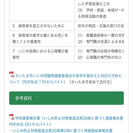
した学習指導の工夫
(3) 学校・家庭・地域が一体と
る啓発活動の推進
5 被害者を孤立させないために
校外の相談・支援の窓口の活用
6 被害者の要求の裏にある思いを
(1) 教職員研修の一層の充実
聴くことの重要性
(2) 専門職の派遣による支援の強
7 いじめ指導における心理職の重
(1) 専門職の役割の明確化と学
要性
(2) 心理職の専門性の向上
さいたま市いじめ問題再調査委員会の答申を踏まえた対応の方針に
ついて（PDF形式 170キロバイト）
（さいたま市長あて送付文）
参考資料
学校調査報告書（いじめ防止対策推進法第28条に基づく調査報告書
PDF形式 251キロバイト）
・
いじめ防止対策推進法第30条第2項に基づく再調査結果報告書