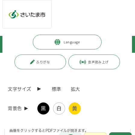
メインメニューへ移動
フッターへ移動します
メインメニューをスキップして本文へ移動
トップページ
>
子育て・教育
>
育児・保育
>
食育
>
Language
離乳食・幼児食レシピ集
ページの本文です。
更新日付：2026年3月30日 / ページ番号：C087964
ふりがな
音声読み上げ
離乳食・幼児食レシピ集
文字サイズ
標準
拡大
お知らせ
黒
白
黄
背景色
このレシピ集は、さいたま市立保育園で提供している離乳食、幼児食の
レシピの中から、お子さんに人気のあるものを集めたものです。毎日の
食事作りで悩んだ時などに、お役立てください。
画像をクリックするとPDFファイルが開きます。
お問合せ
メインメニューです。