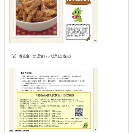
（9）離乳食・幼児食レシピ集(裏表紙)