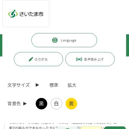
メインメニューへ移動
フッターへ移動します
メインメニューをスキップして本文へ移動
トップページ
>
子育て・教育
>
育児・保育
>
手当・助成金
>
Language
さいたま市物価高対応子育て応援手当の通知における振込先等の誤表記及び
支給遅延について【最終報】
ふりがな
音声読み上げ
ページの本文です。
更新日付：2026年6月30日 / ページ番号：C130613
さいたま市物価高対応子育て応援手当の通知にお
ける振込先等の誤表記及び支給遅延について【最終
文字サイズ
標準
拡大
報】
黒
白
黄
背景色
改めて、対象となる方に、ご迷惑をおかけしたことを深くお詫び申し上
げます。
本事案につきましては、令和8年4月24日（金曜日）に報道発表してお
りますが、 その後、対象のすべての方へ電話及び文書でお詫びし、事
案2の振込ができなかった方に5月8日(金曜日)に再振込を行いました。
お問合せ
メインメニューです。