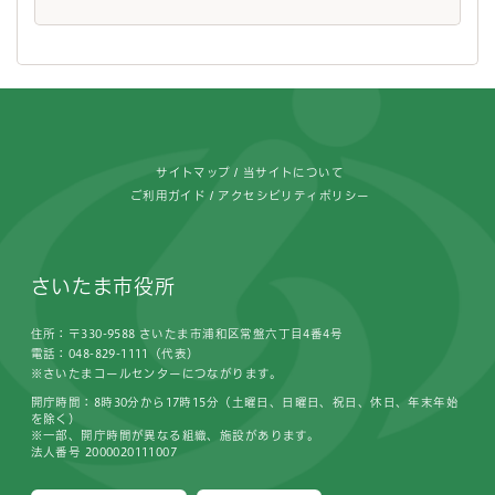
フッターです。
サイトマップ
当サイトについて
ご利用ガイド
アクセシビリティポリシー
さいたま市役所
住所：〒330-9588 さいたま市浦和区常盤六丁目4番4号
電話：048-829-1111（代表）
※さいたまコールセンターにつながります。
開庁時間：8時30分から17時15分（土曜日、日曜日、祝日、休日、年末年始
を除く）
※一部、開庁時間が異なる組織、施設があります。
法人番号 2000020111007