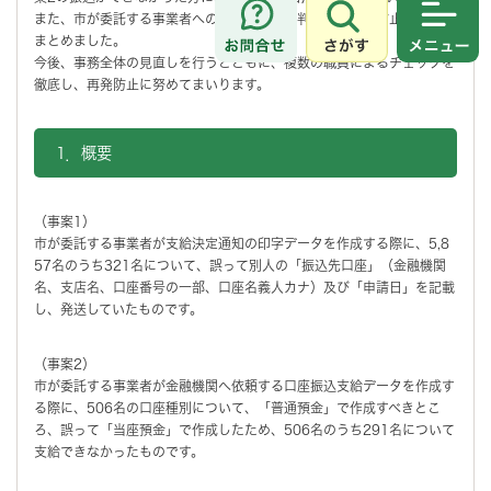
また、市が委託する事業者への調査で原因が判明し、再発防止策を取り
さがす
メニュ
まとめました。
今後、事務全体の見直しを行うとともに、複数の職員によるチェックを
徹底し、再発防止に努めてまいります。
1．概要
（事案1）
市が委託する事業者が支給決定通知の印字データを作成する際に、5,8
57名のうち321名について、誤って別人の「振込先口座」（金融機関
名、支店名、口座番号の一部、口座名義人カナ）及び「申請日」を記載
し、発送していたものです。
（事案2）
市が委託する事業者が金融機関へ依頼する口座振込支給データを作成す
る際に、506名の口座種別について、「普通預金」で作成すべきとこ
ろ、誤って「当座預金」で作成したため、506名のうち291名について
支給できなかったものです。