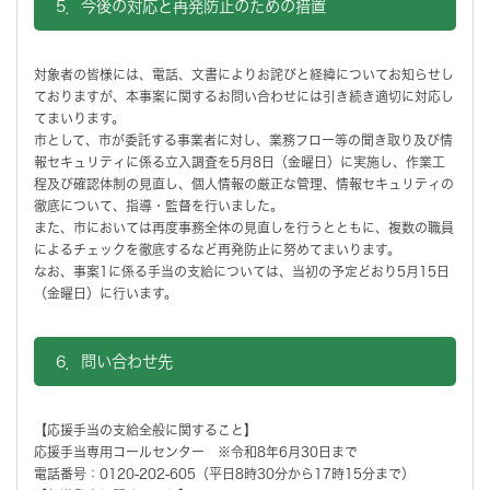
5．今後の対応と再発防止のための措置
対象者の皆様には、電話、文書によりお詫びと経緯についてお知らせし
ておりますが、本事案に関するお問い合わせには引き続き適切に対応し
てまいります。
市として、市が委託する事業者に対し、業務フロー等の聞き取り及び情
報セキュリティに係る立入調査を5月8日（金曜日）に実施し、作業工
程及び確認体制の見直し、個人情報の厳正な管理、情報セキュリティの
徹底について、指導・監督を行いました。
また、市においては再度事務全体の見直しを行うとともに、複数の職員
によるチェックを徹底するなど再発防止に努めてまいります。
なお、事案1に係る手当の支給については、当初の予定どおり5月15日
（金曜日）に行います。
6．問い合わせ先
【応援手当の支給全般に関すること】
応援手当専用コールセンター ※令和8年6月30日まで
電話番号：0120-202-605（平日8時30分から17時15分まで）