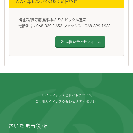
この記事についてのお問い合わせ
福祉局/長寿応援部/ねんりんピック推進室
電話番号：048-829-1452 ファックス：048-829-1981
お問い合わせフォーム
フッターです。
サイトマップ
当サイトについて
ご利用ガイド
アクセシビリティポリシー
さいたま市役所