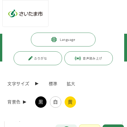
メインメニューへ移動
フッターへ移動します
メインメニューをスキップして本文へ移動
トップページ
>
健康・医療・福祉
>
福祉・介護
>
Language
ねんりんピック彩の国さいたま2026
>
実行委員会
>
ねんりんピック彩の国さいたま2026さいたま市実行委員会第2回総会を開
催しました。
ふりがな
音声読み上げ
ページの本文です。
更新日付：2026年4月23日 / ページ番号：C130057
ねんりんピック彩の国さいたま2026さいたま市実
文字サイズ
標準
拡大
行委員会第2回総会を開催しました。
黒
白
黄
背景色
令和8年11月7日から10日にかけて開催される第38回全国健康福祉祭
埼玉大会（ねんりんピック彩の国さいたま2026）に向けて、ねんりん
ピック彩の国さいたま2026さいたま市実行委員会第2回総会を開催し
ました。
お問合せ
メインメニューです。