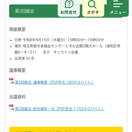
さがす
メニュ
第2回総会
開催概要
日時 令和8年4月15日（水曜日）15時00分～16時00分
場所 埼玉県勤労者福祉センターときわ会館5階大ホール（浦和区常
盤6－4－21） 及び オンライン会議
出席者 61名
議事概要
第2回総会_議事概要（PDF形式 185キロバイト）
会議資料
第2回総会_配布資料一式（PDF形式 1,752キロバイト）