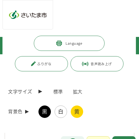
メインメニューへ移動
フッターへ移動します
メインメニューをスキップして本文へ移動
トップページ
>
健康・医療・福祉
>
福祉・介護
>
お知らせ
>
Language
企業と市内の障害者施設をつなぐ取組みを行っています
ページの本文です。
更新日付：2026年5月25日 / ページ番号：C097354
ふりがな
音声読み上げ
企業と市内の障害者施設をつなぐ取組みを行って
います
文字サイズ
標準
拡大
障害者総合支援センターでは、企業等から障害者施設への業務委託のマ
ッチング支援や、障害者施設が販売・製作するギフト商品・販促品の手
黒
白
黄
背景色
配など、企業等と市内の障害者施設をつなぐ取組みを行っています。
障害者施設の業務受託費や商品の売上げは、障害のある方の工賃（給
料）になります。地域福祉の推進にもつながるため、是非活用をご検討
ください。
お問合せ
メインメニューです。