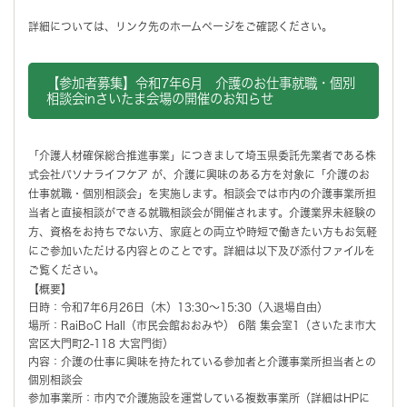
詳細については、リンク先のホームページをご確認ください。
【参加者募集】令和7年6月 介護のお仕事就職・個別
相談会inさいたま会場の開催のお知らせ
「介護人材確保総合推進事業」につきまして埼玉県委託先業者である株
式会社パソナライフケア が、介護に興味のある方を対象に「介護のお
仕事就職・個別相談会」を実施します。相談会では市内の介護事業所担
当者と直接相談ができる就職相談会が開催されます。介護業界未経験の
方、資格をお持ちでない方、家庭との両立や時短で働きたい方もお気軽
にご参加いただける内容とのことです。詳細は以下及び添付ファイルを
ご覧ください。
【概要】
日時：令和7年6月26日（木）13:30～15:30（入退場自由）
場所：RaiBoC Hall（市民会館おおみや） 6階 集会室1（さいたま市大
宮区大門町2-118 大宮門街）
内容：介護の仕事に興味を持たれている参加者と介護事業所担当者との
個別相談会
参加事業所：市内で介護施設を運営している複数事業所（詳細はHPに