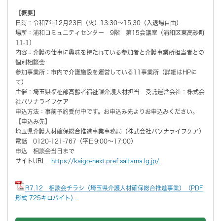
【概要】
日時：令和7年12月23日（火）13:30～15:30（入退場自由）
場所：浦和コミュニティセンター 9階 第15会議室（浦和区東高砂町
11-1）
内容：介護の仕事に興味を持たれている参加者と介護事業所担当者との
個別相談会
参加事業所：市内で介護施設を運営している11事業所（詳細はHPに
て）
主催：埼玉県福祉部高齢者福祉課介護人材担当 受託運営会社：株式会
社パソナライフケア
申込方法：事前予約受付中です。お申込み先よりお申込みください。
【申込み先】
埼玉県介護人材確保総合推進事業事務局（株式会社パソナライフケア）
電話 0120-121-767（平日9:00～17:00）
申込 相談会当日まで
サイトURL
https://kaigo-next.pref.saitama.lg.jp/
R7.12 相談会チラシ（埼玉県介護人材確保総合推進事業）（PDF
形式 725キロバイト）