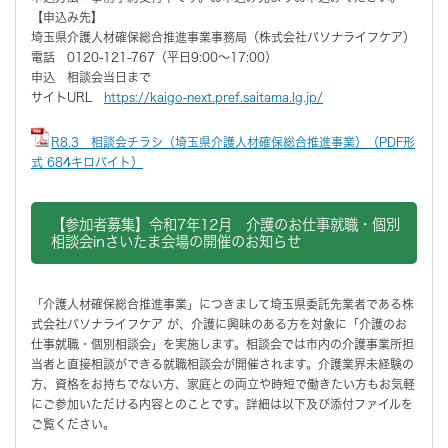
【申込み先】
埼玉県介護人材確保総合推進事業事務局（株式会社パソナライフケア）
電話 0120-121-767（平日9:00～17:00）
申込 相談会当日まで
サイトURL
https://kaigo-next.pref.saitama.lg.jp/
R8.3 相談会チラシ（埼玉県介護人材確保総合推進事業）（PDF形
式 684キロバイト）
【参加者募集】令和7年12月 介護のお仕事就職・個別
相談会inさいたま会場の開催のお知らせ
「介護人材確保総合推進事業」につきまして埼玉県委託先業者である株
式会社パソナライフケア が、介護に興味のある方を対象に「介護のお
仕事就職・個別相談会」を実施します。相談会では市内の介護事業所担
当者と直接相談ができる就職相談会が開催されます。介護業界未経験の
方、資格をお持ちでない方、家庭との両立や時短で働きたい方もお気軽
にご参加いただける内容とのことです。詳細は以下及び添付ファイルを
ご覧ください。