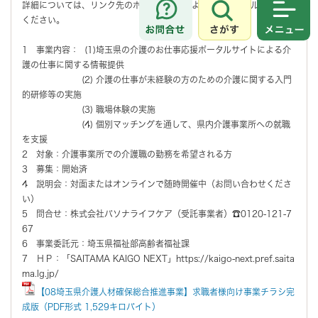
詳細については、リンク先のホームページおよび添付ファイルをご確認
ください。
さがす
メニュ
1 事業内容： (1)埼玉県の介護のお仕事応援ポータルサイトによる介
護の仕事に関する情報提供
(2) 介護の仕事が未経験の方のための介護に関する入門
的研修等の実施
(3) 職場体験の実施
(4) 個別マッチングを通して、県内介護事業所への就職
を支援
2 対象：介護事業所での介護職の勤務を希望される方
3 募集：開始済
4 説明会：対面またはオンラインで随時開催中（お問い合わせくださ
い）
5 問合せ：株式会社パソナライフケア（受託事業者）☎0120-121-7
67
6 事業委託元：埼玉県福祉部高齢者福祉課
7 ＨＰ：「SAITAMA KAIGO NEXT」https://kaigo-next.pref.saita
ma.lg.jp/
【08埼玉県介護人材確保総合推進事業】求職者様向け事業チラシ完
成版（PDF形式 1,529キロバイト）