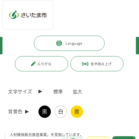
メインメニューへ移動
フッターへ移動します
メインメニューをスキップして本文へ移動
トップページ
>
健康・医療・福祉
>
福祉・介護
>
お知らせ
>
Language
介護の仕事に興味がある皆様へ（令和8年7月8日更新）
ページの本文です。
更新日付：2026年7月8日 / ページ番号：C072861
ふりがな
音声読み上げ
介護の仕事に興味がある皆様へ（令和8年7月8日
更新）
文字サイズ
標準
拡大
埼玉県が実施する「介護人材確保総合推進事業」等のお
知らせについて(令和8年7月8日更新)
黒
白
黄
背景色
埼玉県では、介護事業所での介護職の勤務を希望される方向けに「介護
人材確保総合推進事業」を実施しています。
お問合せ
メインメニューです。