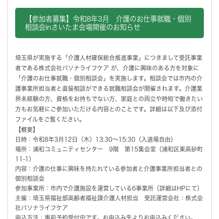
【参加者募集】令和8年3月 介護のお仕事就職・個別
相談会inさいたま会場開催のお知らせ
埼玉県が実施する「介護人材確保総合推進事業」につきまして受託事業
者である株式会社パソナライフケア が、介護に興味のある方を対象に
「介護のお仕事就職・個別相談会」を実施します。相談会では市内の介
護事業所担当者と直接相談ができる就職相談会が開催されます。介護業
界未経験の方、資格をお持ちでない方、家庭との両立や時短で働きたい
方もお気軽にご参加いただける内容とのことです。詳細は以下及び添付
ファイルをご覧ください。
【概要】
日時：令和8年3月12日（木）13:30～15:30（入退場自由）
場所：浦和コミュニティセンター 9階 第15集会室（浦和区東高砂町
11-1）
内容：介護の仕事に興味を持たれている参加者と介護事業所担当者との
個別相談会
参加事業所：市内で介護施設を運営している6事業所（詳細はHPにて）
主催：埼玉県福祉部高齢者福祉課介護人材担当 受託運営会社：株式会
社パソナライフケア
申込方法：事前予約受付中です。お申込み先よりお申込みください。