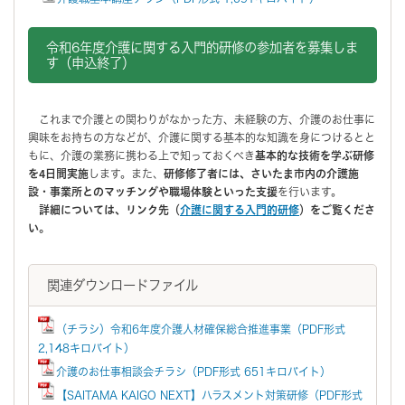
令和6年度介護に関する入門的研修の参加者を募集しま
す（申込終了）
これまで介護との関わりがなかった方、未経験の方、介護のお仕事に
興味をお持ちの方などが、介護に関する基本的な知識を身につけるとと
もに、介護の業務に携わる上で知っておくべき
基本的な技術を学ぶ研修
を4日間実施
します。また、
研修修了者には、さいたま市内の介護施
設・事業所とのマッチングや職場体験といった支援
を行います。
詳細については、リンク先（
介護に関する入門的研修
）をご覧くださ
い。
関連ダウンロードファイル
（チラシ）令和6年度介護人材確保総合推進事業（PDF形式
2,148キロバイト）
介護のお仕事相談会チラシ（PDF形式 651キロバイト）
【SAITAMA KAIGO NEXT】ハラスメント対策研修（PDF形式