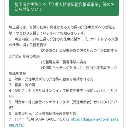
埼玉県が実施する「介護人材確保総合推進事業」等のお
知らせについて
埼玉県では、介護の仕事に興味がある方の県内介護事業所への就職を、
以下のとおり支援していますのでお知らせします。
1 事業内容: (1)埼玉県の介護のお仕事応援ポータルサイトによる介護
の仕事に関する情報提供
(2)介護の仕事が未経験の方のための介護に関する
入門的研修等の実施
(3)職場見学・職場体験の実施
(4)個別マッチングを通して、県内介護事業所への
就職を支援
2 対象：介護事業所での介護職の勤務を希望される方
3 募集：開始済
4 説明会：対面またはオンラインで随時開催中（お問い合わせくださ
い）
5 問合せ：株式会社パソナライフケア（受託事業者）☎0120-121-7
67
6 事業委託元：埼玉県福祉部高齢者福祉課
7 ＨＰ：「SAITAMA KAIGO NEXT」
https://kaigo-next.pref.saita
ma.lg.jp/