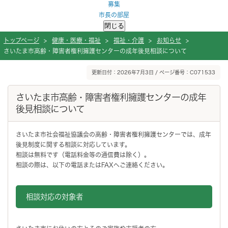
募集
市長の部屋
閉じる
トップページ
>
健康・医療・福祉
>
福祉・介護
>
お知らせ
>
さいたま市高齢・障害者権利擁護センターの成年後見相談について
ページの本文です。
更新日付：2026年7月3日 / ページ番号：C071533
さいたま市高齢・障害者権利擁護センターの成年
後見相談について
さいたま市社会福祉協議会の高齢・障害者権利擁護センターでは、成年
後見制度に関する相談に対応しています。
相談は無料です（電話料金等の通信費は除く）。
相談の際は、以下の電話またはFAXへご連絡ください。
相談対応の対象者