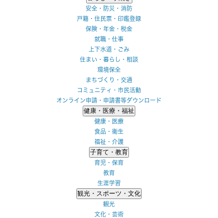
安全・防災・消防
戸籍・住民票・印鑑登録
保険・年金・税金
就職・仕事
上下水道・ごみ
住まい・暮らし・相談
環境保全
まちづくり・交通
コミュニティ・市民活動
オンライン申請・申請書等ダウンロード
健康・医療・福祉
健康・医療
食品・衛生
福祉・介護
子育て・教育
育児・保育
教育
生涯学習
観光・スポーツ・文化
観光
文化・芸術