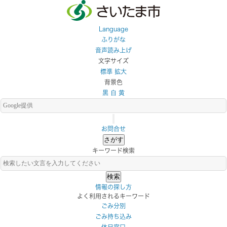
メインメニューです。
メインメニューへ移動
フッターへ移動します
メインメニューをスキップして本文へ移動
Language
ふりがな
音声読み上げ
文字サイズ
標準
拡大
背景色
黒
白
黄
お問合せ
さがす
キーワード検索
情報の探し方
よく利用されるキーワード
ごみ分別
ごみ持ち込み
休日窓口