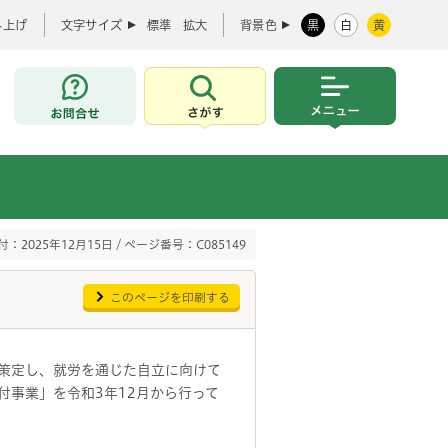
み上げ
文字サイズ
標準
拡大
背景色
黒
白
黄
お問合せ
さがす
メニュー
：2025年12月15日 / ページ番号：C085149
このページを印刷する
策定し、就労を通じた自立に向けて
事業」を令和3年12月から行って