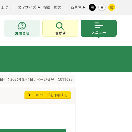
み上げ
文字サイズ
標準
拡大
背景色
黒
白
黄
お問合せ
さがす
メニュー
日付：2026年8月1日 / ページ番号：C011639
このページを印刷する