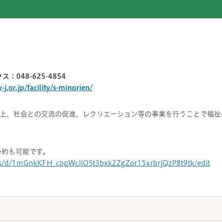
ス：048-625-4854
-j.or.jp/facility/s-minorien/
上、社会との交流の促進、レクリエーション等の事業を行うことで福祉
予約も可能です。
rms/d/1mGnkKFH_cppWciiOSt3bxk2ZgZor15xrbrjQzP8t9tk/edit