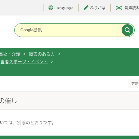
Language
ふりがな
音声読
メインメニューです。
福祉・介護
>
障害のある方
>
障害者スポーツ・イベント
>
更新
の催し
いては、別添のとおりです。