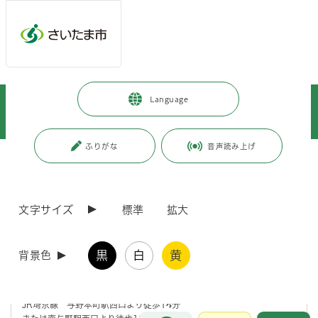
メインメニューへ移動
フッターへ移動します
メインメニューをスキップして本文へ移動
トップページ
>
健康・医療・福祉
>
福祉・介護
>
障害のある方
>
Language
障害者福祉に関する市の施策など
>
障害者の就労支援
>
さいたま市障害者総合支援センターへの行き方
ふりがな
音声読み上げ
ページの本文です。
更新日付：2023年4月1日 / ページ番号：C005072
さいたま市障害者総合支援センターへの行き方
文字サイズ
標準
拡大
交通案内
黒
白
黄
背景色
電車の場合
JR埼京線 与野本町駅西口より徒歩14分
お問合せ
メインメニューです。