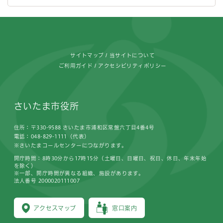
フッターです。
サイトマップ
当サイトについて
ご利用ガイド
アクセシビリティポリシー
さいたま市役所
住所：〒330-9588 さいたま市浦和区常盤六丁目4番4号
電話：048-829-1111（代表）
※さいたまコールセンターにつながります。
開庁時間：8時30分から17時15分（土曜日、日曜日、祝日、休日、年末年始
を除く）
※一部、開庁時間が異なる組織、施設があります。
法人番号 2000020111007
アクセスマップ
窓口案内