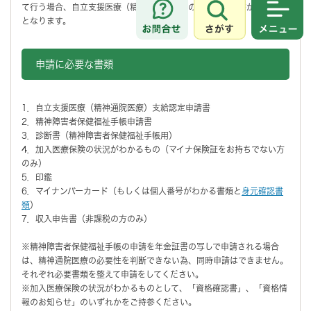
て行う場合、自立支援医療（精神通院医療）の医師の意見書が原則不要
さがす
メニュ
となります。
申請に必要な書類
1．自立支援医療（精神通院医療）支給認定申請書
2．精神障害者保健福祉手帳申請書
3．診断書（精神障害者保健福祉手帳用）
4．加入医療保険の状況がわかるもの（マイナ保険証をお持ちでない方
のみ）
5．印鑑
6．マイナンバーカード（もしくは個人番号がわかる書類と
身元確認書
類
）
7．収入申告書（非課税の方のみ）
※精神障害者保健福祉手帳の申請を年金証書の写しで申請される場合
は、精神通院医療の必要性を判断できない為、同時申請はできません。
それぞれ必要書類を整えて申請をしてください。
※加入医療保険の状況がわかるものとして、「資格確認書」、「資格情
報のお知らせ」のいずれかをご持参ください。