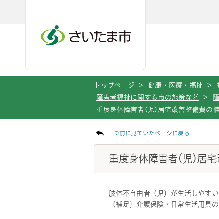
メインメニューへ移動
フッターへ移動します
メインメニューをスキップして本文へ移動
トップページ
>
健康・医療・福祉
>
障害者福祉に関する市の施策など
>
重度身体障害者(児)居宅改善整備費の
ページの本文です。
一つ前に見ていたページに戻る
重度身体障害者(児)居
肢体不自由者（児）が生活しやすい
（補足）介護保険・日常生活用具の