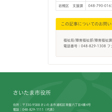
岩槻区 支援課
048-790-016
この記事についてのお問い
福祉局/障害福祉部/障害福祉
電話番号：048-829-1308 フ
フッターです。
さいたま市役所
住所：〒330-9588 さいたま市浦和区常盤六丁目4番4号
電話：048-829-1111（代表）