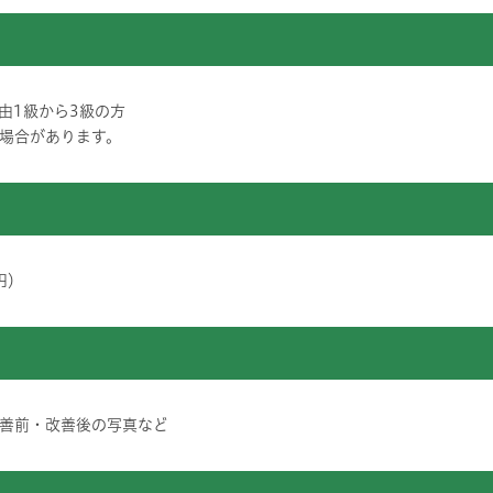
由1級から3級の方
場合があります。
円）
善前・改善後の写真など