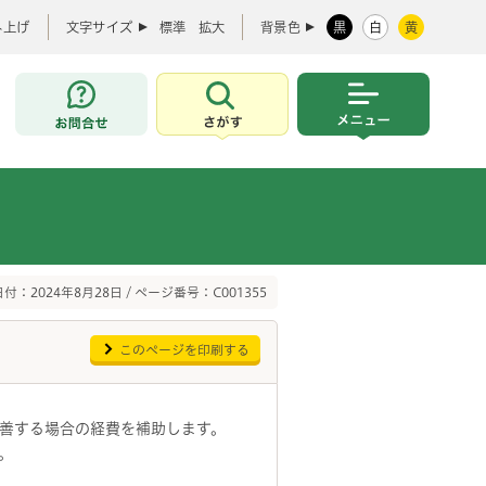
み上げ
文字サイズ
標準
拡大
背景色
黒
白
黄
お問合せ
さがす
メニュー
付：2024年8月28日 / ページ番号：C001355
このページを印刷する
善する場合の経費を補助します。
。