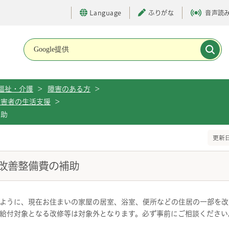
Language
ふりがな
音声読
メインメニューです。
福祉・介護
>
障害のある方
>
障害者の生活支援
>
補助
更新日
宅改善整備費の補助
ように、現在お住まいの家屋の居室、浴室、便所などの住居の一部を改
給付対象となる改修等は対象外となります。必ず事前にご相談ください