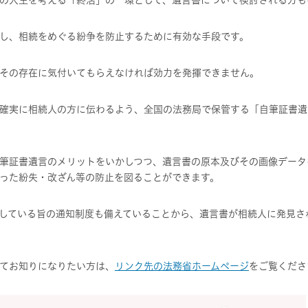
の人生を考える「終活」の一環として、遺言書について検討される方も
し、相続をめぐる紛争を防止するために有効な手段です。
その存在に気付いてもらえなければ効力を発揮できません。
確実に相続人の方に伝わるよう、全国の法務局で保管する「自筆証書遺言
筆証書遺言のメリットをいかしつつ、遺言書の原本及びその画像データ
った紛失・改ざん等の防止を図ることができます。
している旨の通知制度も備えていることから、遺言書が相続人に発見さ
てお知りになりたい方は、
リンク先の法務省ホームページ
をご覧くださ