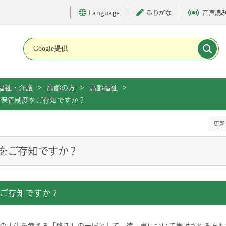
Language
ふりがな
音声読
メインメニューです。
福祉・介護
>
高齢の方
>
高齢福祉
>
書保管制度をご存知ですか？
更新
をご存知ですか？
ご存知ですか？