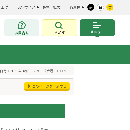
み上げ
文字サイズ
標準
拡大
背景色
黒
白
黄
お問合せ
さがす
メニュー
日付：2025年3月6日 / ページ番号：C117058
このページを印刷する