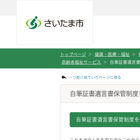
メインメニューへ移動
フッターへ移動します
メインメニューをスキップして本文へ移動
トップページ
>
健康・医療・福祉
>
高齢者福祉サービス
>
自筆証書遺言
ページの本文です。
一つ前に見ていたページに戻る
自筆証書遺言書保管制度
自筆証書遺言書保管制度を