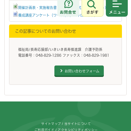
開催計画表・実施報告書（エクセル形式 41キロバイト）
さがす
メニュ
養成講座アンケート（ワード形式 36キロバイト）
この記事についてのお問い合わせ
福祉局/長寿応援部/いきいき長寿推進課 介護予防係
電話番号：048-829-1286 ファックス：048-829-1981
お問い合わせフォーム
フッターです。
サイトマップ
当サイトについて
ご利用ガイド
アクセシビリティポリシー