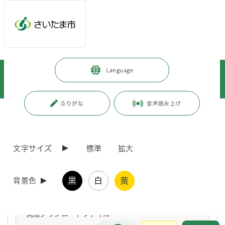
メインメニューへ移動
フッターへ移動します
メインメニューをスキップして本文へ移動
トップページ
>
健康・医療・福祉
>
福祉・介護
>
高齢の方
>
Language
高齢福祉
>
高齢者福祉サービス
>
開催計画表・実施報告書・アンケート（認知症サポーター養成講座）
ふりがな
音声読み上げ
ページの本文です。
更新日付：2023年4月1日 / ページ番号：C063216
開催計画表・実施報告書・アンケート（認知症サ
ポーター養成講座）
文字サイズ
標準
拡大
キャラバン・メイトの皆様が使用するダウンロードファイル「開催計画
黒
白
黄
背景色
表」、「実施報告書」及び「アンケート」はこちらから
関連ダウンロードファイル
お問合せ
メインメニューです。