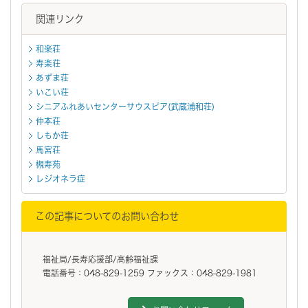
関連リンク
和楽荘
寿楽荘
あずま荘
いこい荘
シニアふれあいセンターサウスピア(武蔵浦和荘)
仲本荘
しもか荘
馬宮荘
槻寿苑
レジオネラ症
この記事についてのお問い合わせ
福祉局/長寿応援部/高齢福祉課
電話番号：048-829-1259 ファックス：048-829-1981