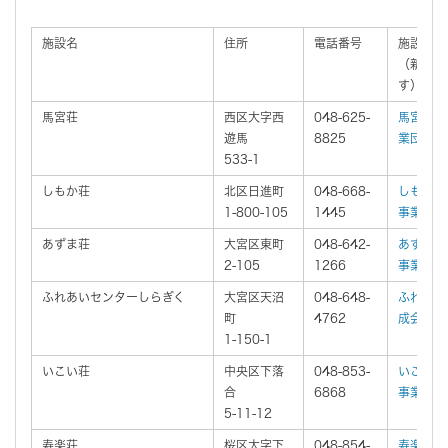
施設名
住所
電話番号
施設ホー
（新しい
す）
馬宮荘
西区大字西
048-625-
馬宮荘/
遊馬
8825
業団
533-1
しもか荘
北区日進町
048-668-
しもか荘
1-800-105
1445
事業団
あずま荘
大宮区東町
048-642-
あずま荘
2-105
1266
事業団
ふれあいセンターしらぎく
大宮区天沼
048-648-
ふれあい
町
4762
成会
1-150-1
いこい荘
中央区下落
048-853-
いこい荘
合
6868
事業団
5-11-12
寿楽荘
桜区大字下
048-854-
寿楽荘/