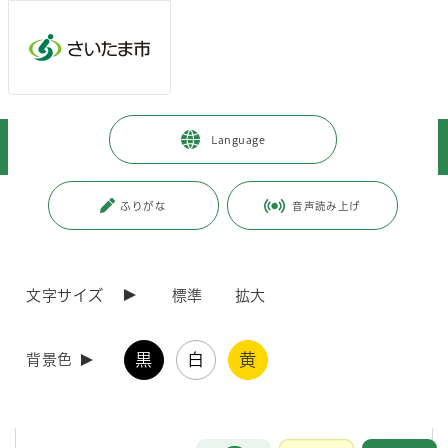
メインメニューへ移動
フッターへ移動します
メインメニューをスキップして本文へ移動
トップページ
>
健康・医療・福祉
>
福祉・介護
>
高齢の方
>
Language
高齢福祉
>
交流活動
>
老人福祉センター（シニアふれあいセンター）
ページの本文です。
更新日付：2025年4月21日 / ページ番号：C015044
ふりがな
音声読み上げ
老人福祉センター（シニアふれあいセンター）
文字サイズ
標準
拡大
施設概要
黒
白
黄
背景色
60歳以上の方々が、入浴・演芸・囲碁・将棋・各種の集い・健康相談
などで1日をゆっくり過ごしながら、健康増進や仲間づくりを図るため
に利用できる施設です。
お問合せ
メインメニューです。