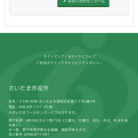
お問い合わせフォーム
フッターです。
サイトマップ
当サイトについて
ご利用ガイド
アクセシビリティポリシー
さいたま市役所
住所：〒330-9588 さいたま市浦和区常盤六丁目4番4号
電話：048-829-1111（代表）
※さいたまコールセンターにつながります。
開庁時間：8時30分から17時15分（土曜日、日曜日、祝日、休日、年末年始
を除く）
※一部、開庁時間が異なる組織、施設があります。
法人番号 2000020111007