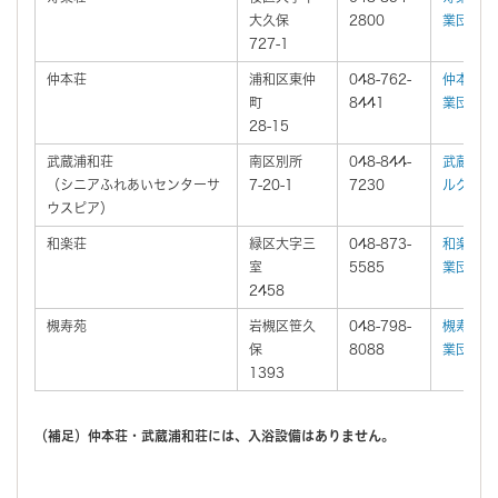
大久保
2800
業団
727-1
仲本荘
浦和区東仲
048-762-
仲本荘/
町
8441
業団
28-15
武蔵浦和荘
南区別所
048-844-
武蔵浦和
（シニアふれあいセンターサ
7-20-1
7230
ルグルー
ウスピア）
和楽荘
緑区大字三
048-873-
和楽荘/
室
5585
業団
2458
槻寿苑
岩槻区笹久
048-798-
槻寿苑/
保
8088
業団
1393
（補足）仲本荘・武蔵浦和荘には、入浴設備はありません。