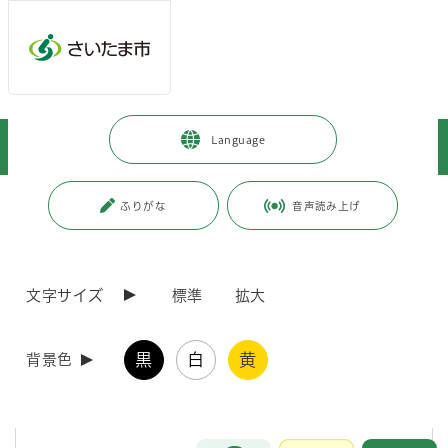
メインメニューへ移動
フッターへ移動します
メインメニューをスキップして本文へ移動
トップページ
>
健康・医療・福祉
>
福祉・介護
>
高齢の方
>
Language
高齢福祉
>
交流活動
>
寿楽荘
ページの本文です。
更新日付：2024年6月10日 / ページ番号：C000667
ふりがな
音声読み上げ
寿楽荘
文字サイズ
標準
拡大
施設概要
黒
白
黄
背景色
60歳以上の方々が、入浴・演芸・囲碁・将棋・各種の集い・健康相談
などで1日をゆっくり過ごしながら、健康増進や仲間づくりを図るため
に利用できる施設です。
お問合せ
メインメニューです。