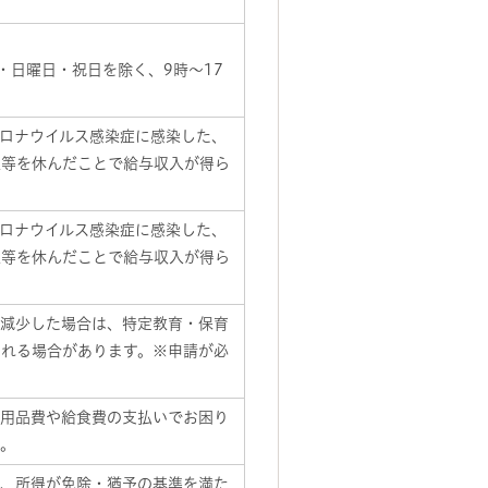
。
(土・日曜日・祝日を除く、9時～17
コロナウイルス感染症に感染した、
社等を休んだことで給与収入が得ら
コロナウイルス感染症に感染した、
社等を休んだことで給与収入が得ら
が減少した場合は、特定教育・保育
される場合があります。※申請が必
学用品費や給食費の支払いでお困り
す。
し、所得が免除・猶予の基準を満た