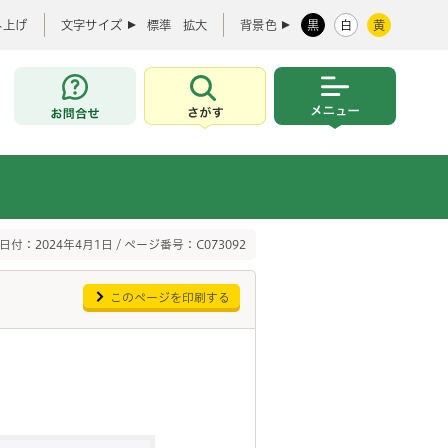
み上げ
文字サイズ
標準
拡大
背景色
黒
白
黄
お問合せ
さがす
メニュー
日付：2024年4月1日 / ページ番号：C073092
このページを印刷する