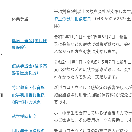
平均賃金6割以上の額を会社が支給します
休業手当
埼玉労働局相談窓口
048-600-6262
時)
令和2年1月1日～令和5年5月7日に新型
傷病手当金
(国民健
又は発熱などの症状で感染が疑われ、会
康保険)
れなかった方を対象に支給します。
し
令和2年1月1日～令和5年5月7日に新型
傷病手当金
(後期高
又は発熱などの症状で感染が疑われ、会
齢者医療制度)
れなかった方を対象に支給します。
、
特定教育・保育施
新型コロナウイルス感染症の影響で収入
指
設等利用者負担額
施設施設等利用者負担額(保育料)が減免
(保育料)の減免
要です。
小・中学生を養育している保護者の方で
就学援助制度
のご家庭に、その費用の一部を援助しま
国民年金保険料の
新型コロナウイルスの影響で収入が減少