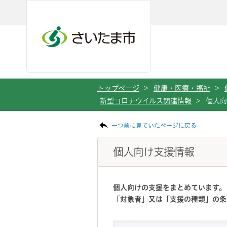
メインメニューへ移動
フッターへ移動します
メインメニューをスキップして本文へ移動
トップページ
>
健康・医療・福祉
>
新型コロナウイルス関連情報
>
個人向
ページの本文です。
一つ前に見ていたページに戻る
個人向け支援情報
個人向けの支援をまとめています。
「対象者」又は「支援の種類」の条