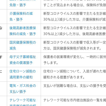
免除・猶予
すことが見込まれる場合は、保険料が免
介護保険料の減
新型コロナウイルスの影響で主たる生計維
免・猶予
30％以上)減少した方は、介護保険料が
な
後期高齢者医療保
新型コロナウイルスの影響で主たる生計維
険料の減免・猶予
30％以上)減少した方は、後期高齢者医
国民健康保険税の
新型コロナウイルスの影響で収入等が一定
減免
方は、国民健康保険税が減免されます。
母子父子寡婦福祉
保護者の就業環境が変化し、一時的に就
す
資金の償還猶予
予します。
住宅ローン減税の
住宅ローン減税について、入居が遅れた場
に
適用要件の緩和
緩和される措置があります。
電気・ガス料金の
支払いが困難な場合は、支払いの猶予を
支払い猶予
テレワーク可能な
テレワーク可能な市内宿泊施設の一覧を掲