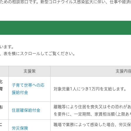
ための相談窓口です。新型コロナウイルス感染拡大に伴い、仕事や経済
います。
、表を横にスクロールしてご覧ください。
支援策
支援内
化
子育て世帯への応
育
対象児童1人につき1万円を支給します。
援給付金
離職等により住居を喪失又はその恐れが
お
住居確保給付金
を要件に、一定期間、家賃相当額(上限あ
に
職場で業務によって感染した場合、労災保
労災保険