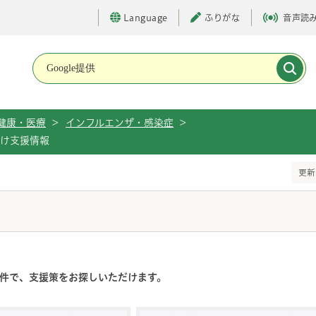
Language
ふりがな
音声読
メインメニューです。
健康・医療
>
インフルエンザ・感染症
>
け支援情報
更新
件で、支援策をお探しいただけます。