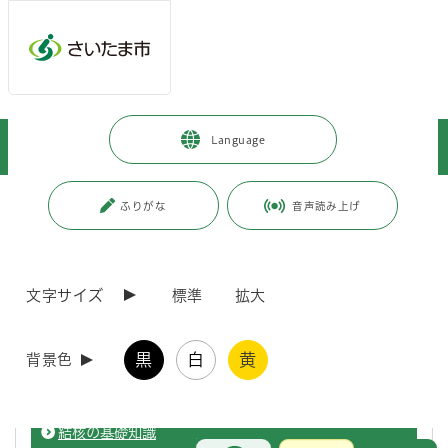
ページの本文です。
メインメニューへ移動
フッターへ移動します
メインメニューをスキップして本文へ移動
トップページ
>
健康・医療・福祉
>
健康・医療
>
Language
インフルエンザ・感染症
>
○○ってどんな病気？
>
カ行の病気
ページ番号：J000686
ふりがな
音声読み上げ
カ行の病気
文字サイズ
標準
拡大
感染性胃腸炎
黒
白
黄
背景色
感染性胃腸炎の症状や予防等について掲載しています。
結核の基礎知識
お問合せ
メインメニューです。