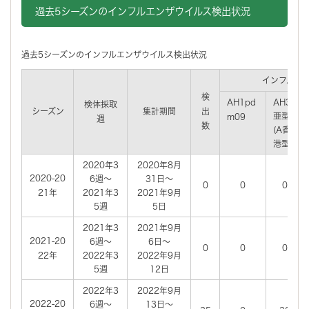
過去5シーズンのインフルエンザウイルス検出状況
過去5シーズンのインフルエンザウイルス検出状況
インフルエ
検
AH1pd
AH3
検体採取
シーズン
集計期間
出
亜型
m09
週
数
(A香
港型)
2020年3
2020年8月
2020-20
6週～
31日～
0
0
0
21年
2021年3
2021年9月
5週
5日
2021年3
2021年9月
2021-20
6週～
6日～
0
0
0
22年
2022年3
2022年9月
5週
12日
2022年3
2022年9月
2022-20
6週～
13日～