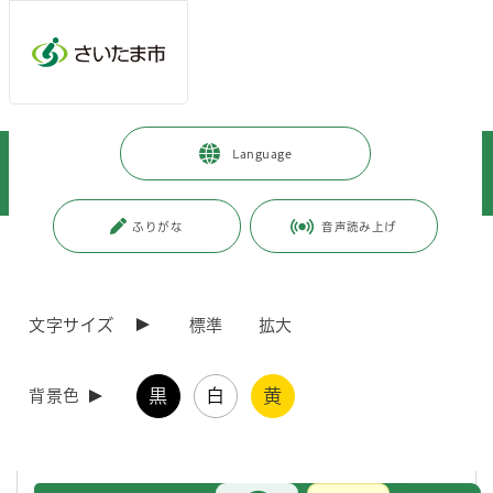
メインメニューへ移動
フッターへ移動します
メインメニューをスキップして本文へ移動
トップページ
>
健康・医療・福祉
>
健康・医療
>
Language
インフルエンザ・感染症
>
週報・月報等
>
週報
>
インフルエンザ週報
>
さいたま市のインフルエンザウイルス検出状況
ふりがな
音声読み上げ
ページの本文です。
更新日付：2026年7月29日 / ページ番号：C012261
さいたま市のインフルエンザウイルス検出状況
文字サイズ
標準
拡大
感染症発生動向調査に基づいて、市内病原体定点医療機関等から、さい
たま市健康科学研究センターに搬入された検体について、インフルエン
黒
白
黄
背景色
ザウイルスの検出状況を掲載しています。
※2025年第36週(9月1日～9月7日)から、インフルエンザの2025－2
026年シーズン（2025年第36週～2026年第35週）となりました。
お問合せ
メインメニューです。