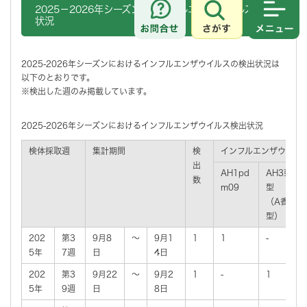
2025－2026年シーズンのインフルエンザウイルス検出
状況
さがす
メニュ
2025-2026年シーズンにおけるインフルエンザウイルスの検出状況は
以下のとおりです。
※検出した週のみ掲載しています。
2025-2026年シーズンにおけるインフルエンザウイルス検出状況
検体採取週
集計期間
検
インフルエンザウイル
出
AH1pd
AH3亜
数
m09
型
（A香港
型）
202
第3
9月8
～
9月1
1
1
-
5年
7週
日
4日
202
第3
9月22
～
9月2
1
-
1
5年
9週
日
8日