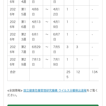
6年
4週
日
日
202
第1
4月6
～
4月1
1
-
-
6年
5週
日
2日
202
第1
4月13
～
4月1
1
-
-
6年
6週
日
9日
202
第2
6月1
～
6月7
1
-
-
6年
3週
日
日
202
第2
6月29
～
7月5
3
3
-
6年
7週
日
日
202
第2
7月13
～
7月1
1
1
-
6年
9週
日
9日
合計
25
12
134
5
≪全国情報≫
国立健康危機管理研究機構 ウイルス分離検出速報
をご覧く
ださい。