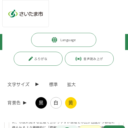
ページの本文です。
メインメニューへ移動
フッターへ移動します
メインメニューをスキップして本文へ移動
トップページ
>
暮らし・手続き
>
Language
オンライン申請・申請書等ダウンロード
>
情報公開
ページ番号：J004857
ふりがな
音声読み上げ
情報公開
文字サイズ
標準
拡大
情報公開制度
黒
白
黄
背景色
本市の情報公開制度とは、市が保有している情報を公開することに
より、公正で透明な開かれた市政を推進する制度です。市民の皆さ
んの請求に応じ原則として開示する「行政情報開示制度」ととも
に、市政に関する正確で分かりやすい情報を市民が迅速かつ容易に
お問合せ
得られるよう積極的に「情報提供」を行うことにより、情報公開を
メインメニューです。