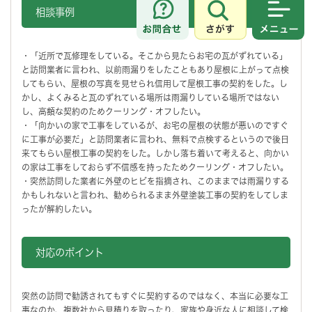
相談事例
さがす
メニュ
・「近所で瓦修理をしている。そこから見たらお宅の瓦がずれている」
と訪問業者に言われ、以前雨漏りをしたこともあり屋根に上がって点検
してもらい、屋根の写真を見せられ信用して屋根工事の契約をした。し
かし、よくみると瓦のずれている場所は雨漏りしている場所ではない
し、高額な契約のためクーリング・オフしたい。
・「向かいの家で工事をしているが、お宅の屋根の状態が悪いのですぐ
に工事が必要だ」と訪問業者に言われ、無料で点検するというので後日
来てもらい屋根工事の契約をした。しかし落ち着いて考えると、向かい
の家は工事をしておらず不信感を持ったためクーリング・オフしたい。
・突然訪問した業者に外壁のヒビを指摘され、このままでは雨漏りする
かもしれないと言われ、勧められるまま外壁塗装工事の契約をしてしま
ったが解約したい。
対応のポイント
突然の訪問で勧誘されてもすぐに契約するのではなく、本当に必要な工
事なのか、複数社から見積りを取ったり、家族や身近な人に相談して検