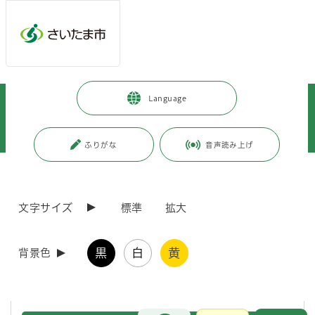
メインメニューへ移動
フッターへ移動します
メインメニューをスキップして本文へ移動
トップページ
>
暮らし・手続き
>
住まい・暮らし・相談
>
Language
消費・生活相談
>
消費生活総合センター
>
消費生活相談
>
こんな相談ありました
>
訪問販売による屋根工事や塗装工事などの契約トラブルにご注意ください！
ふりがな
音声読み上げ
ページの本文です。
更新日付：2023年11月15日 / ページ番号：C092954
訪問販売による屋根工事や塗装工事などの契約トラ
文字サイズ
標準
拡大
ブルにご注意ください！
黒
白
黄
背景色
訪問販売による屋根工事や塗装工事などの契約トラブルの相談が寄せら
れています。以下の相談事例や対応のポイントを確認し、契約トラブル
にご注意ください。
お問合せ
メインメニューです。