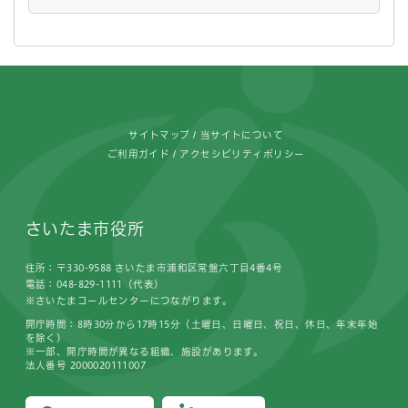
フッターです。
サイトマップ
当サイトについて
ご利用ガイド
アクセシビリティポリシー
さいたま市役所
住所：〒330-9588 さいたま市浦和区常盤六丁目4番4号
電話：048-829-1111（代表）
※さいたまコールセンターにつながります。
開庁時間：8時30分から17時15分（土曜日、日曜日、祝日、休日、年末年始
を除く）
※一部、開庁時間が異なる組織、施設があります。
法人番号 2000020111007