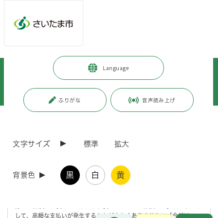
メインメニューへ移動
フッターへ移動します
メインメニューをスキップして本文へ移動
トップページ
>
暮らし・手続き
>
住まい・暮らし・相談
>
Language
消費・生活相談
>
消費生活総合センター
>
消費生活相談
>
こんな相談ありました
>
「保険金が使える」という住宅修理サービスのトラブルにご注意ください！
ふりがな
音声読み上げ
ページの本文です。
更新日付：2022年10月3日 / ページ番号：C073473
「保険金が使える」という住宅修理サービスのト
文字サイズ
標準
拡大
ラブルにご注意ください！
黒
白
黄
背景色
台風や豪雨などの自然災害の後に、雨どいや屋根の修理が無料でできる
という広告がポストに投函されることが多くなります。火災保険を使う
ことで、実質無料で雨どいや屋根の修理ができるというものですが、実
際には保険金が使えなかったり、使えたとしても保険金が少なかったり
して、高額な支払いが発生することが少なくありません。「今だけ」
お問合せ
メインメニューです。