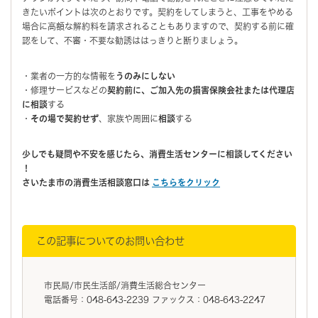
きたいポイントは次のとおりです。契約をしてしまうと、工事をやめる
場合に高額な解約料を請求されることもありますので、契約する前に確
認をして、不審・不要な勧誘ははっきりと断りましょう。
・業者の一方的な情報を
うのみにしない
・修理サービスなどの
契約前に、ご加入先の損害保険会社または代理店
に相談
する
・
その場で契約せず
、家族や周囲に
相談
する
少しでも疑問や不安を感じたら、消費生活センターに相談してください
！
さいたま市の消費生活相談窓口は
こちらをクリック
この記事についてのお問い合わせ
市民局/市民生活部/消費生活総合センター
電話番号：048-643-2239 ファックス：048-643-2247