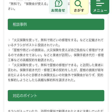
「無料で」「保険金が使える」といった勧誘には十分に気をつけてくだ
さがす
メニュ
さい。
相談事例
・「火災保険を使って、無料で雨どいの修理をする」などと記載されて
いるチラシがポストに投函されていた。
・「屋根や雨どいの損害は、火災保険を使えば自己負担なく修理ができ
るので点検させてほしい」などと業者が訪問し、保険手続き代行・修理
工事などの高額契約を勧誘された。
・「火災保険を使って、無料で屋根の修理ができる」と訪問した業者に
言われ、保険手続き代行・修理工事の契約をしたが、屋根の損害が経年
劣化によるものと診断され保険支払いの対象外で保険金がおりず、契約
を解約しようとしたら高額な解約料を請求された。
対応のポイント
チラシが入っていたり、訪問や電話で勧誘されたときに注意していただ