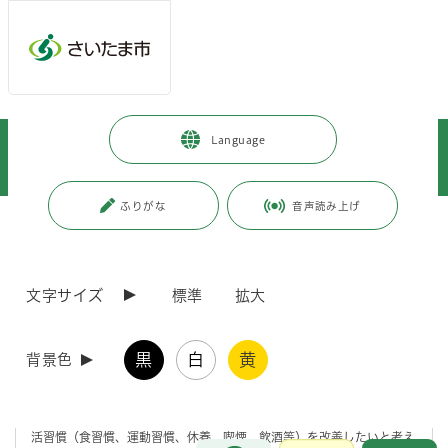
メインメニューへ移動
フッターへ移動します
メインメニューをスキップして本文へ移動
トップページ
>
暮らし・手続き
>
保険・年金・税金
>
Language
国民健康保険
>
のびのび健診（特定健康診査）・特定保健指導
>
生活習慣病予防に関する教室を保健センターで実施しています
ふりがな
音声読み上げ
ページの本文です。
更新日付：2026年4月20日 / ページ番号：C089625
生活習慣病予防に関する教室を保健センターで実
施しています
文字サイズ
標準
拡大
ご自身の生活習慣を見直しませんか？
黒
白
黄
背景色
生活習慣病の予防には、生活習慣を見直すことが大切です。ご自身の生
活習慣（食習慣、運動習慣、休養、喫煙、飲酒等）を改善したいと考え
お問合せ
メインメニューです。