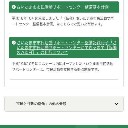
さいたま市市民活動サポートセンター整備基本計画
平成18年10月に策定しました「（仮称）さいたま市市民活動サポ
ートセンター整備基本計画」はこちらでご覧いただけます。
さいたま市市民活動サポートセンター整備記録冊子「さ
いたま市市民活動サポートセンターができるまで［協働
の760日］」の刊行について
平成19年10月にコムナーレ内にオープンしたさいたま市市民活動
サポートセンターは、市民活動を支援する拠点施設です。
「市民と行政の協働」の他の分類
フッターです。