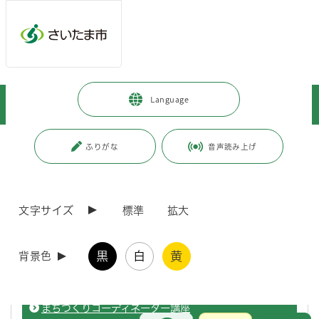
ページの本文です。
メインメニューへ移動
フッターへ移動します
メインメニューをスキップして本文へ移動
トップページ
>
暮らし・手続き
>
コミュニティ・市民活動
>
Language
市民と行政の協働
>
市民活動サポートセンター
ページ番号：J002829
ふりがな
音声読み上げ
市民活動サポートセンター
文字サイズ
標準
拡大
傾聴ボランティア講座
黒
白
黄
背景色
「傾聴ボランティア講座」を開催します。
まちづくりコーディネーター講座
お問合せ
メインメニューです。