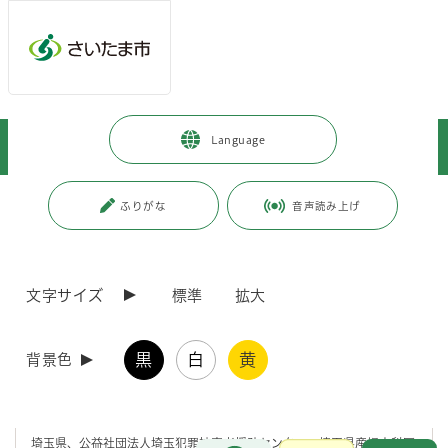
メインメニューへ移動
フッターへ移動します
メインメニューをスキップして本文へ移動
トップページ
>
暮らし・手続き
>
安全・防災・消防
>
Language
犯罪被害者等支援
>
性犯罪被害にあわれた方へ
ページの本文です。
更新日付：2026年4月2日 / ページ番号：C095056
ふりがな
音声読み上げ
性犯罪被害にあわれた方へ
文字サイズ
標準
拡大
性犯罪被害にあわれた方に寄り添い、支援をする相談窓口がありますの
で一人で悩まず相談してください。
黒
白
黄
背景色
埼玉県：アイリスホットライン（性暴力被害相談電話）
埼玉県、公益社団法人埼玉犯罪被害者援助センター、埼玉県産婦人科医
お問合せ
メインメニューです。