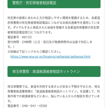
警察庁：性犯罪被害相談電話
性犯罪の被害にあわれた方が相談しやすい環境を整備するため、各都道
府県警察の性犯罪被害相談電話につながる全国共通番号を運用していま
す。ダイヤルすると発信された地域を管轄する各都道府県警察の性犯罪
被害相談電話窓口につながります。
電話番号：#8103
受付時間：24時間（土日・祝日及び執務時間外は当直で対応しま
す。）
※詳細は下記リンクからご確認ください。
https://www.npa.go.jp/higaisya/seihanzai/seihanzai.html
埼玉県警察：鉄道痴漢被害相談ホットライン
埼玉県警察では、鉄道を利用する皆さんの安全と平穏を守るため、埼玉
県警察鉄道警察隊に「鉄道痴漢被害相談ホットライン」を設置して、列
車内等での痴漢被害などにあい、悩んでいる人からの相談を受けていま
す。
電話番号：048－641－0599