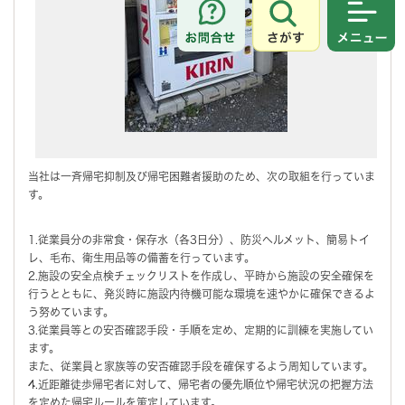
さがす
メニュ
当社は一斉帰宅抑制及び帰宅困難者援助のため、次の取組を行っていま
す。
1.従業員分の非常食・保存水（各3日分）、防災ヘルメット、簡易トイ
レ、毛布、衛生用品等の備蓄を行っています。
2.施設の安全点検チェックリストを作成し、平時から施設の安全確保を
行うとともに、発災時に施設内待機可能な環境を速やかに確保できるよ
う努めています。
3.従業員等との安否確認手段・手順を定め、定期的に訓練を実施してい
ます。
また、従業員と家族等の安否確認手段を確保するよう周知しています。
4.近距離徒歩帰宅者に対して、帰宅者の優先順位や帰宅状況の把握方法
を定めた帰宅ルールを策定しています。