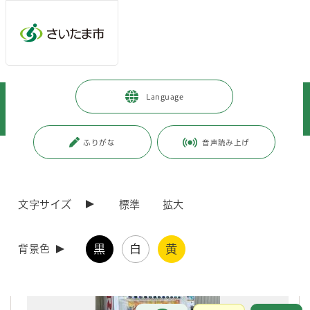
メインメニューへ移動
フッターへ移動します
メインメニューをスキップして本文へ移動
トップページ
>
暮らし・手続き
>
安全・防災・消防
>
防災
>
Language
市の取り組み
>
帰宅困難者対策
>
関東自動車株式会社 岩槻営業所（一斉帰宅抑制対策取り組み事例）
ふりがな
音声読み上げ
ページの本文です。
更新日付：2026年1月6日 / ページ番号：C126901
関東自動車株式会社 岩槻営業所（一斉帰宅抑制
対策取り組み事例）
文字サイズ
標準
拡大
黒
白
黄
背景色
お問合せ
メインメニューです。