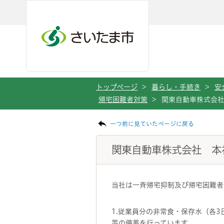
メインメニューへ移動
フッターへ移動します
メインメニューをスキップして本文へ移動
トップページ
>
暮らし・手続き
>
安
帰宅困難者対策
>
関東自動車株式会
ページの本文です。
一つ前に見ていたページに戻る
関東自動車株式会社 本
当社は一斉帰宅抑制及び帰宅困難者
1.従業員分の非常食・保存水（各
等の備蓄を行っています。