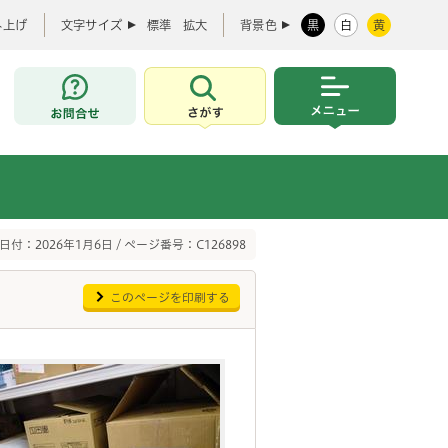
み上げ
文字サイズ
標準
拡大
背景色
黒
白
黄
お問合せ
さがす
メニュー
日付：2026年1月6日 / ページ番号：C126898
このページを印刷する