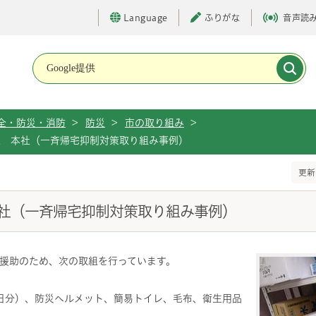
Language
ふりがな
音声読
メインメニューです。
全・防災・消防
>
防災
>
市の取り組み
>
社 本社（一斉帰宅抑制対策取り組み事例）
更新
社（一斉帰宅抑制対策取り組み事例）
援助のため、次の取組を行っています。
3日分）、防災ヘルメット、簡易トイレ、毛布、衛生用品