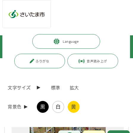
メインメニューへ移動
フッターへ移動します
メインメニューをスキップして本文へ移動
トップページ
>
暮らし・手続き
>
安全・防災・消防
>
防災
>
Language
市の取り組み
>
帰宅困難者対策
>
鹿島建設株式会社関東支店（一斉帰宅抑制対策取り組み事例）
ふりがな
音声読み上げ
ページの本文です。
更新日付：2021年3月25日 / ページ番号：C022051
鹿島建設株式会社関東支店（一斉帰宅抑制対策取
り組み事例）
文字サイズ
標準
拡大
黒
白
黄
背景色
お問合せ
メインメニューです。