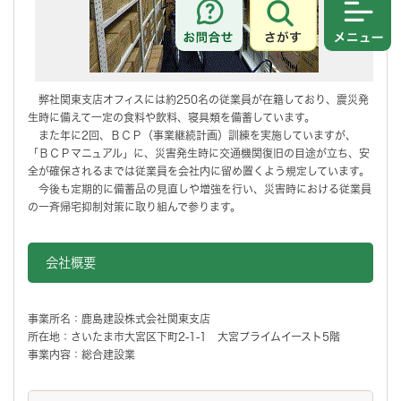
さがす
メニュ
弊社関東支店オフィスには約250名の従業員が在籍しており、震災発
生時に備えて一定の食料や飲料、寝具類を備蓄しています。
また年に2回、ＢＣＰ（事業継続計画）訓練を実施していますが、
「ＢＣＰマニュアル」に、災害発生時に交通機関復旧の目途が立ち、安
全が確保されるまでは従業員を会社内に留め置くよう規定しています。
今後も定期的に備蓄品の見直しや増強を行い、災害時における従業員
の一斉帰宅抑制対策に取り組んで参ります。
会社概要
事業所名：鹿島建設株式会社関東支店
所在地：さいたま市大宮区下町2-1-1 大宮プライムイースト5階
事業内容：総合建設業