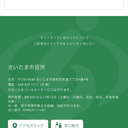
フッターです。
サイトマップ
当サイトについて
ご利用ガイド
アクセシビリティポリシー
さいたま市役所
住所：〒330-9588 さいたま市浦和区常盤六丁目4番4号
電話：048-829-1111（代表）
※さいたまコールセンターにつながります。
開庁時間：8時30分から17時15分（土曜日、日曜日、祝日、休日、年末年始
を除く）
※一部、開庁時間が異なる組織、施設があります。
法人番号 2000020111007
アクセスマップ
窓口案内