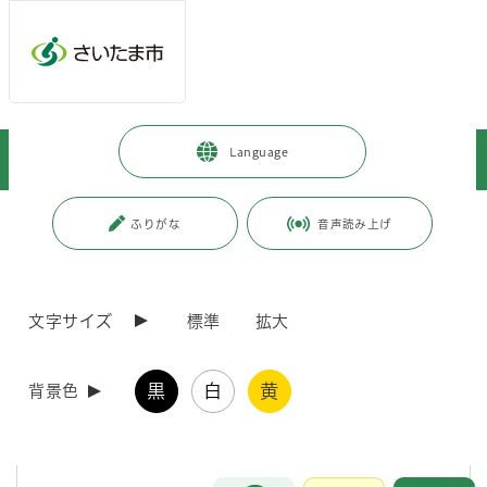
メインメニューへ移動
フッターへ移動します
メインメニューをスキップして本文へ移動
トップページ
>
暮らし・手続き
>
安全・防災・消防
>
防災
>
Language
ガイドブックなど
>
さいたま市防災・緊急時安心カード
ページの本文です。
更新日付：2023年11月1日 / ページ番号：C044078
ふりがな
音声読み上げ
さいたま市防災・緊急時安心カード
文字サイズ
標準
拡大
住所・氏名・生年月日といった情報のほか、緊急連絡先・集合場所（避
難所）や
病名・血液型・かかりつけの病院などを書いておくカードです。
黒
白
黄
携帯しておくことで、いざというときに慌てず、落ち着いて
背景色
家族の連絡先や避難所などを確認することが出来ます。
また、駆け付けてくれた救急隊員などに救助に必要な情報をスムーズに
伝えることも出来ます。
お問合せ
メインメニューです。