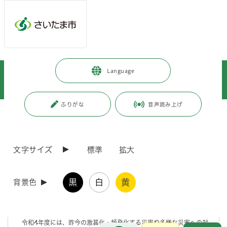
メインメニューへ移動
フッターへ移動します
メインメニューをスキップして本文へ移動
トップページ
>
暮らし・手続き
>
安全・防災・消防
>
防災
>
Language
計画・指針
>
事業継続計画（BCP）
>
さいたま市業務継続計画【自然災害対策編】
ふりがな
音声読み上げ
ページの本文です。
更新日付：2023年3月31日 / ページ番号：C072628
さいたま市業務継続計画【自然災害対策編】
文字サイズ
標準
拡大
本計画は、本市の総合的かつ基本的な防災計画である「さいたま市地
域防災計画」で定められた本市の取り組むべき事項を実施するための細
黒
白
黄
背景色
部計画として、大規模地震時における行政サービスの継続及び早期復旧
を目的に、平成25年3月に「さいたま市事業継続計画【地震対策編】」
の策定し、平成28年3月に一部修正、平成31年3月に改定を行いまし
た。
令和4年度には、昨今の激甚化・頻発化する災害や多様な災害への対
お問合せ
メインメニューです。