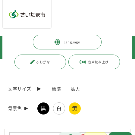
メインメニューへ移動
フッターへ移動します
メインメニューをスキップして本文へ移動
トップページ
>
暮らし・手続き
>
安全・防災・消防
>
消防・救急
>
Language
火災予防・住宅防火
>
消防用設備等に関する審査基準
>
第4章 消防用設備等の技術基準（警報設備）
ふりがな
音声読み上げ
ページの本文です。
更新日付：2026年3月16日 / ページ番号：C046993
第4章 消防用設備等の技術基準（警報設備）
文字サイズ
標準
拡大
第4章 消防用設備等の技術基準（警報設備）
黒
白
黄
背景色
第4章 消防用設備等の技術基準（警報設備）は、次の事項に
ついて定めています。
お問合せ
メインメニューです。