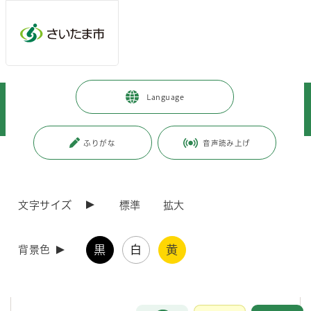
メインメニューへ移動
フッターへ移動します
メインメニューをスキップして本文へ移動
トップページ
>
暮らし・手続き
>
安全・防災・消防
>
消防・救急
>
Language
火災予防・住宅防火
>
消防用設備等に関する審査基準
>
第3章 消防用設備等の設置単位
ふりがな
音声読み上げ
ページの本文です。
更新日付：2026年3月16日 / ページ番号：C030833
第3章 消防用設備等の設置単位
文字サイズ
標準
拡大
第3章 消防用設備等の設置単位
黒
白
黄
背景色
第3章 消防用設備等の設置単位は、次の事項について定め
ています。
お問合せ
メインメニューです。