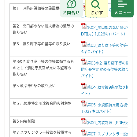
第1 消防用設備等の設置単位
さがす
メニュ
第01_消防用設備等の設置単位
ロバイト）
第2 開口部のない耐火構造の壁等の
第02_開口部のない耐火構造
取り扱い
DF形式 1,026キロバイト）
第3 渡り廊下等の壁等の取り扱い
第03_渡り廊下等の壁等の取り
4キロバイト）
第3の2 渡り廊下等の壁等に類するも
第03の2_渡り廊下等の壁等
のとして消防庁長官が定める壁等の
防庁長官が定める壁等の取り扱い（
取り扱い
バイト）
第4 政令第9条の取り扱い
第04_政令第9条の取り扱い（P
イト）
第5 小規模特定用途複合防火対象物
第05_小規模特定用途複合防
1,037キロバイト）
第6 内装制限
第06_内装制限（PDF形式 4
第7 スプリンクラー設備を設置する
第07_スプリンクラー設備を